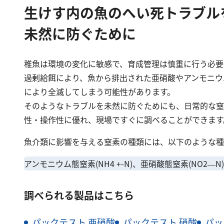
生けす内の魚のへい死トラブル
未然に防ぐために
稚魚は環境の変化に敏感で、育成管理は慎重に行う必要
過剰給餌により、魚から排出された亜硝酸やアンモニウ
により全滅してしまう可能性があります。
そのようなトラブルを未然に防ぐためにも、日常的な窒
性・操作性に優れ、現場ですぐに調べることができます
魚介類に影響を与える窒素の種類には、以下のような種
アンモニウム態窒素(NH4 +-N)、亜硝酸態窒素(NO2—N
調べられる製品はこちら
パックテスト 亜硝酸
パックテスト 硝酸
パッ