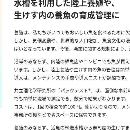
水槽を利用した陸上養殖や、
カドミウム
過マンガン酸カ
金
TOC
生けす内の養魚の育成管理に
銀
クロム
硬度
養殖は、私たちがいつでもおいしい魚を食べるために欠
鉄
銅
しかし、気候変動や、世界的な人口増加、魚食文化の浸
カルシウム
鉛
全硬度
ばいとなっています。今後、漁業に関する規制により、
ニッケル
マグネシウム
マンガン
沿岸のみならず、内陸の鮮魚店やコンビニでも魚が買え
モリブデン
います。しかし、陸上養殖や生けす内の魚の管理は簡単
金属総量
導入は、メンテナンスの手間や導入コストが課題です。
共立理化学研究所の「パックテスト®」は、面倒な事前
でも簡単に現場で測定でき、数分で結果がわかります。
コストは、1回の検査で約100円。使い切りなので、メ
事務所の棚などで省スペースに保管できます。
養殖のみならず、活魚の輸送水槽から寿司屋の生けすま