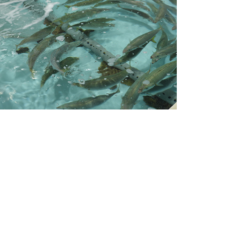
シアン
界面活性剤
ふっ素
油分
ホルムアルデヒド
グルコース
過酸化水素
ヒドラジン
オゾン
フェノール
シリカ
ビタミンC
ひ素
アスベスト
グルタミン酸
吸光度
濁度|色度
溶存酸素