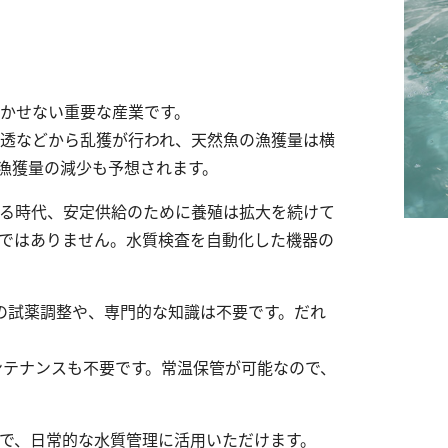
リウム消費量
遊離残留塩素
硝酸
総残留塩素
全窒素
硫黄
りん
かせない重要な産業です。
透などから乱獲が行われ、天然魚の漁獲量は横
硫化物（硫化水素）
りん酸
亜硫酸
全りん
漁獲量の減少も予想されます。
硫酸
る時代、安定供給のために養殖は拡大を続けて
ではありません。水質検査を自動化した機器の
の試薬調整や、専門的な知識は不要です。だれ
ンテナンスも不要です。常温保管が可能なので、
で、日常的な水質管理に活用いただけます。