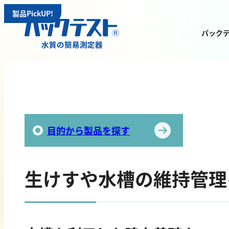
製品PickUP!
パック
測定物質から
製品を探す
目的から製品を探す
生けすや水槽の維持管理
金属
有機汚濁
亜鉛
BOD
アルミニウム
COD