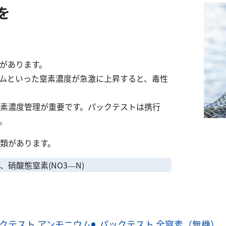
を
があります。
ムといった窒素濃度が急激に上昇すると、毒性
素濃度管理が重要です。パックテストは携行
。
類があります。
)、硝酸態窒素(NO3—N)
クテスト アンモニウム
パックテスト 全窒素（無機）