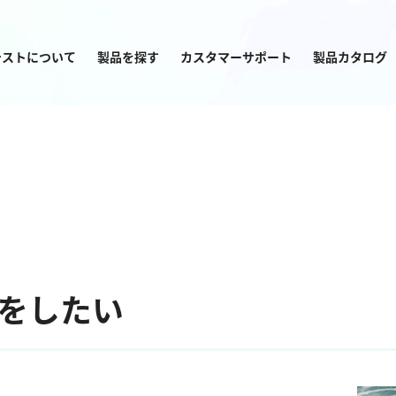
テストについて
製品を探す
カスタマーサポート
製品カタログ
目的から
製品を探す
をしたい
塩素
窒素
亜塩素酸ナトリウム
アンモニウム
二酸化塩素
亜硝酸