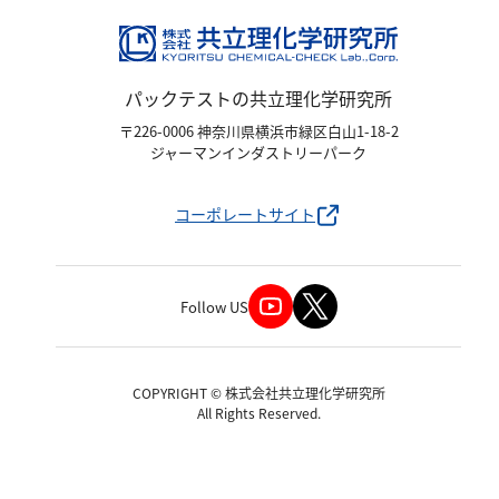
硬度
カルシウム
パックテストの共立理化学研究所
全硬度
〒226-0006 神奈川県横浜市緑区白山1-18-2
マグネシウム
ジャーマンインダストリーパーク
塩素
コーポレートサイト
亜塩素酸ナトリウム
二酸化塩素
Follow US
遊離残留塩素
総残留塩素
COPYRIGHT © 株式会社共立理化学研究所
硫黄
All Rights Reserved.
硫化物（硫化水素）