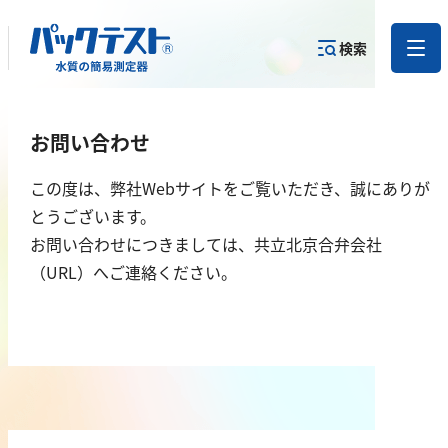
検索
測定物質か
お問い合わせ
目的から
カテゴリー
ら
製品を探す
で探す
製品を探す
この度は、弊社Webサイトをご覧いただき、誠にありが
とうございます。
金属
お問い合わせにつきましては、共立北京合弁会社
（URL）へご連絡ください。
亜鉛
アルミニウム
カドミウム
金
銀
クロム