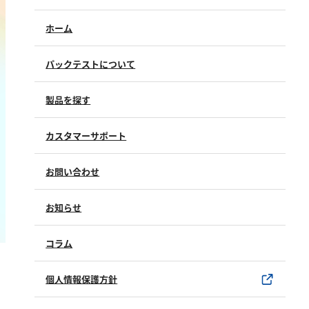
鉄
ホーム
銅
鉛
パックテストについて
ニッケル
マンガン
製品を探す
モリブデン
カスタマーサポート
金属総量
よくあるご質問（FAQ）
お問い合わせ
有機汚濁
修理点検
製品情報
製品のご購入について
お知らせ
BOD
購入方法
SDSについて
COD
試薬サンプル
コラム
ユーザー登録
過マンガン酸カリウム消費量
製品カタログ
水銀使用製品について
TOC
個人情報保護方針
該非判定書について