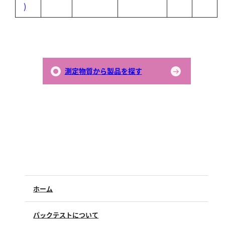
硬度
)
カルシウム
全硬度
マグネシウム
測定物質から製品を探す
塩素
亜塩素酸ナトリウム
二酸化塩素
遊離残留塩素
総残留塩素
硫黄
ホーム
硫化物（硫化水素）
パックテストについて