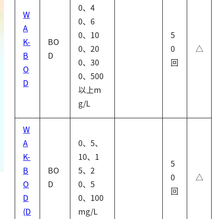
0、4
鉄
W
0、6
銅
A
0、10
5
鉛
K-
BO
0、20
0
△
ニッケル
B
D
0、30
回
O
マンガン
0、500
D
モリブデン
以上m
金属総量
g/L
有機汚濁
W
A
0、5、
BOD
K-
10、1
5
COD
B
BO
5、2
0
△
過マンガン酸カリウム消費量
O
D
0、5
回
D
0、100
TOC
(D
mg/L