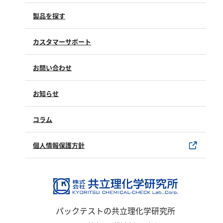
亜硫酸
硫酸
製品を探す
窒素
カスタマーサポート
よくあるご質問（FAQ）
アンモニウム
お問い合わせ
修理点検
亜硝酸
製品情報
製品のご購入について
お知らせ
硝酸
購入方法
SDSについて
全窒素
試薬サンプル
コラム
ユーザー登録
製品カタログ
りん
水銀使用製品について
個人情報保護方針
該非判定書について
りん酸
全りん
その他
パックテストの共立理化学研究所