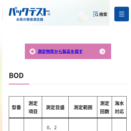
検索
測定物質か
目的から
カテゴリー
ら
製品を探す
で探す
製品を探す
測定物質から製品を探す
金属
BOD
亜鉛
アルミニウム
カドミウム
測定
測定
海水
型番
測定目盛
測定範囲
金
項目
回数
対応
銀
クロム
0、2