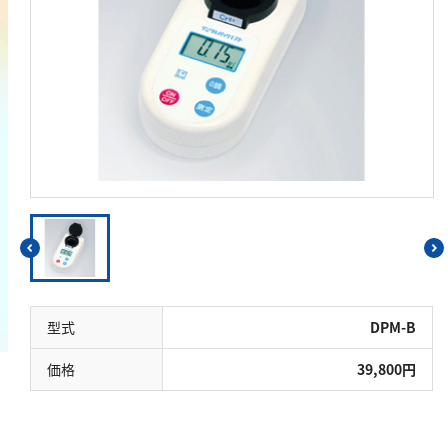
鉄
銅
鉛
ニッケル
マンガン
モリブデン
金属総量
有機汚濁
BOD
型式
DPM-B
COD
価格
39,800円
過マンガン酸カリウム消費量
TOC