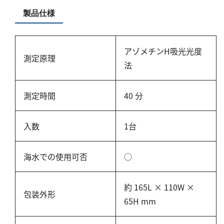
硬度
製品仕様
カルシウム
全硬度
アゾメチンH吸光光度
測定原理
マグネシウム
法
塩素
測定時間
40 分
亜塩素酸ナトリウム
入数
1台
二酸化塩素
遊離残留塩素
海水での使用可否
○
総残留塩素
硫黄
約 165L × 110W ×
包装外形
65H mm
硫化物（硫化水素）