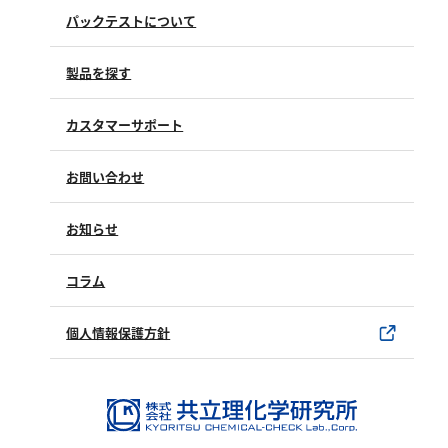
塩化物
パックテストについて
アルカリ度
製品を探す
pH
ほう素
カスタマーサポート
シアン
よくあるご質問（FAQ）
界面活性剤
お問い合わせ
修理点検
ふっ素
製品情報
製品のご購入について
お知らせ
油分
購入方法
SDSについて
ホルムアルデヒド
試薬サンプル
コラム
ユーザー登録
グルコース
製品カタログ
水銀使用製品について
過酸化水素
個人情報保護方針
ヒドラジン
該非判定書について
オゾン
フェノール