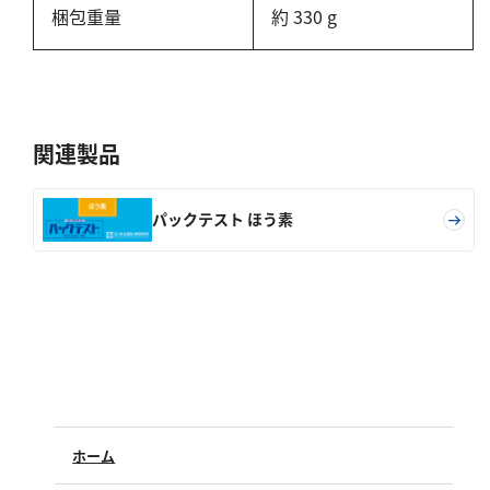
亜硫酸
梱包重量
約 330 g
硫酸
窒素
アンモニウム
関連製品
亜硝酸
硝酸
パックテスト ほう素
全窒素
りん
りん酸
全りん
その他
ホーム