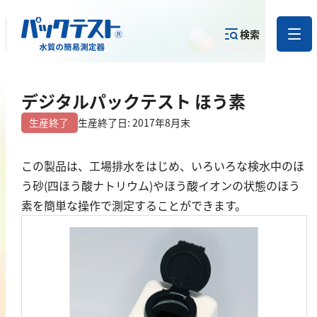
検索
測定物質か
デジタルパックテスト ほう素
目的から
カテゴリー
ら
製品を探す
で探す
製品を探す
生産終了
生産終了日: 2017年8月末
金属
この製品は、工場排水をはじめ、いろいろな検水中のほ
う砂(四ほう酸ナトリウム)やほう酸イオンの状態のほう
亜鉛
素を簡単な操作で測定することができます。
アルミニウム
カドミウム
金
銀
クロム