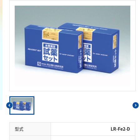
鉄
銅
鉛
ニッケル
マンガン
モリブデン
金属総量
有機汚濁
BOD
COD
過マンガン酸カリウム消費量
TOC
型式
LR-Fe2-D