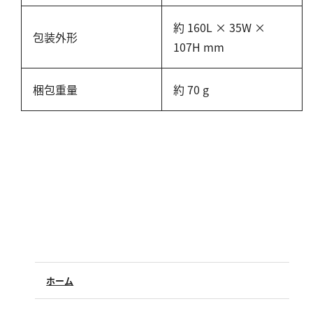
亜硫酸
硫酸
約 160L × 35W ×
包装外形
107H mm
窒素
梱包重量
約 70 g
アンモニウム
亜硝酸
硝酸
全窒素
りん
りん酸
全りん
ホーム
その他