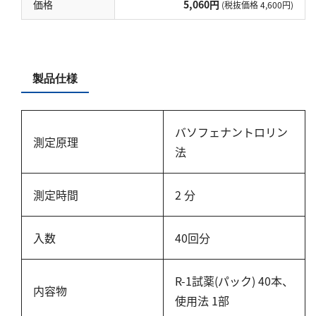
硬度
価格
5,060円
(税抜価格 4,600円)
カルシウム
全硬度
製品仕様
マグネシウム
塩素
バソフェナントロリン
測定原理
法
亜塩素酸ナトリウム
二酸化塩素
測定時間
2 分
遊離残留塩素
総残留塩素
入数
40回分
硫黄
R-1試薬(パック) 40本、
内容物
硫化物（硫化水素）
使用法 1部