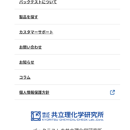
パックテストについて
塩化物
アルカリ度
製品を探す
pH
ほう素
カスタマーサポート
シアン
よくあるご質問（FAQ）
お問い合わせ
界面活性剤
修理点検
製品情報
ふっ素
製品のご購入について
お知らせ
購入方法
油分
SDSについて
試薬サンプル
コラム
ホルムアルデヒド
ユーザー登録
製品カタログ
グルコース
水銀使用製品について
個人情報保護方針
過酸化水素
該非判定書について
ヒドラジン
オゾン
フェノール