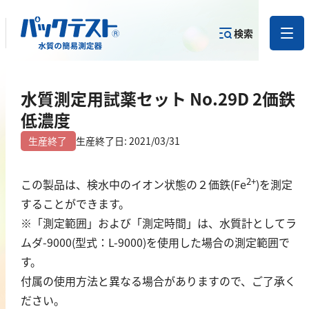
検索
測定物質か
水質測定用試薬セット No.29D 2価鉄
目的から
カテゴリー
ら
製品を探す
で探す
製品を探す
低濃度
生産終了
生産終了日: 2021/03/31
金属
2+
この製品は、検水中のイオン状態の２価鉄(Fe
)を測定
亜鉛
することができます。
アルミニウム
※「測定範囲」および「測定時間」は、水質計としてラ
カドミウム
ムダ-9000(型式：L-9000)を使用した場合の測定範囲で
金
す。
銀
付属の使用方法と異なる場合がありますので、ご了承く
クロム
ださい。