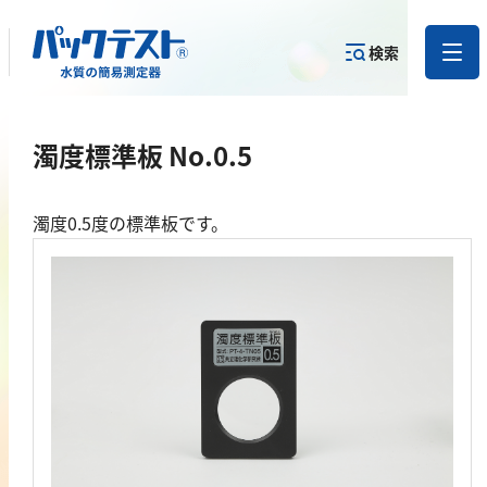
検索
測定物質か
濁度標準板 No.0.5
目的から
カテゴリー
ら
製品を探す
で探す
製品を探す
濁度0.5度の標準板です。
金属
亜鉛
アルミニウム
カドミウム
金
銀
クロム