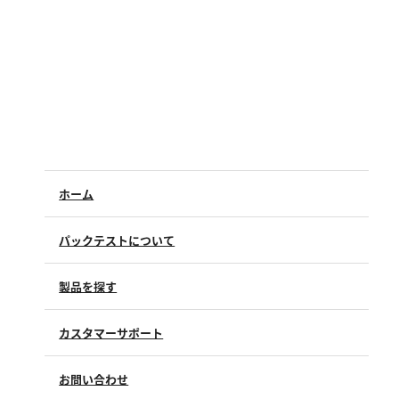
硬度
カルシウム
全硬度
マグネシウム
塩素
ホーム
亜塩素酸ナトリウム
二酸化塩素
パックテストについて
遊離残留塩素
総残留塩素
製品を探す
硫黄
カスタマーサポート
よくあるご質問（FAQ）
硫化物（硫化水素）
お問い合わせ
修理点検