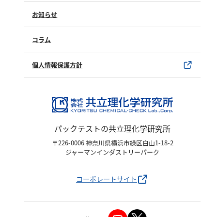
亜硫酸
製品情報
製品のご購入について
お知らせ
硫酸
購入方法
SDSについて
窒素
試薬サンプル
コラム
ユーザー登録
製品カタログ
アンモニウム
水銀使用製品について
個人情報保護方針
亜硝酸
該非判定書について
硝酸
全窒素
パックテストの共立理化学研究所
りん
〒226-0006 神奈川県横浜市緑区白山1-18-2
ジャーマンインダストリーパーク
りん酸
全りん
コーポレートサイト
その他