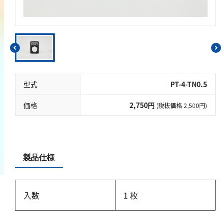
鉄
銅
鉛
ニッケル
マンガン
型式
PT-4-TN0.5
モリブデン
金属総量
価格
2,750円
(税抜価格 2,500円)
有機汚濁
BOD
製品仕様
COD
過マンガン酸カリウム消費量
入数
1 枚
TOC