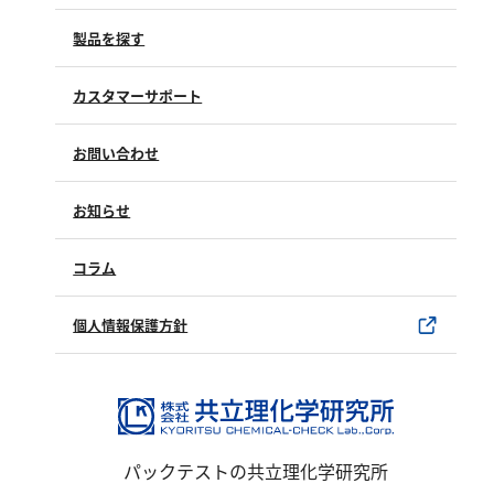
亜硫酸
硫酸
製品を探す
窒素
カスタマーサポート
よくあるご質問（FAQ）
アンモニウム
お問い合わせ
修理点検
亜硝酸
製品情報
製品のご購入について
お知らせ
硝酸
購入方法
SDSについて
全窒素
試薬サンプル
コラム
ユーザー登録
りん
製品カタログ
水銀使用製品について
個人情報保護方針
該非判定書について
りん酸
全りん
その他
パックテストの共立理化学研究所