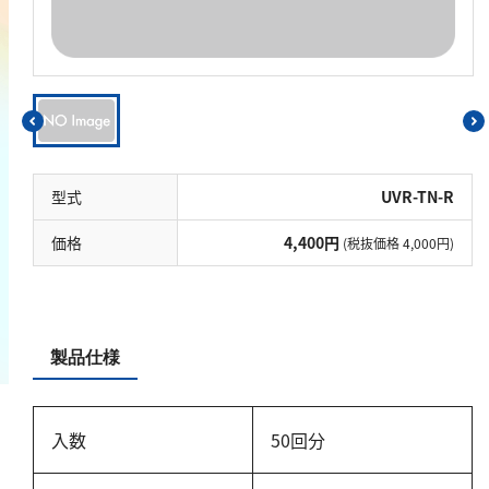
鉄
銅
鉛
ニッケル
マンガン
モリブデン
型式
UVR-TN-R
金属総量
価格
4,400円
(税抜価格 4,000円)
有機汚濁
BOD
製品仕様
COD
過マンガン酸カリウム消費量
入数
50回分
TOC