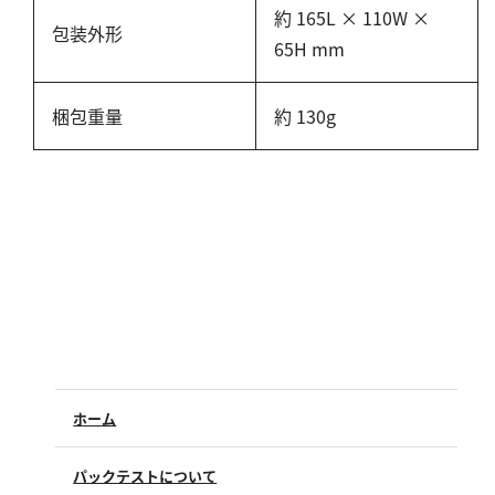
硬度
約 165L × 110W ×
包装外形
65H mm
カルシウム
全硬度
梱包重量
約 130g
マグネシウム
塩素
亜塩素酸ナトリウム
二酸化塩素
遊離残留塩素
総残留塩素
硫黄
ホーム
硫化物（硫化水素）
パックテストについて