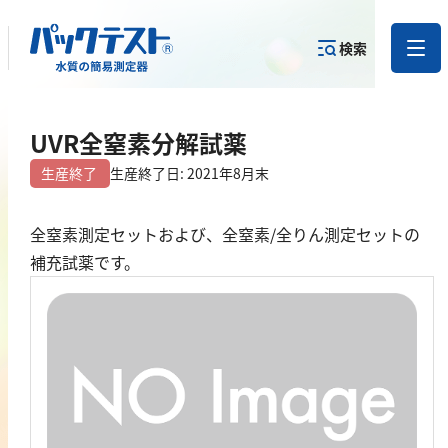
検索
測定物質か
UVR全窒素分解試薬
目的から
カテゴリー
ら
製品を探す
で探す
製品を探す
生産終了
生産終了日: 2021年8月末
金属
全窒素測定セットおよび、全窒素/全りん測定セットの
補充試薬です。
亜鉛
アルミニウム
カドミウム
金
銀
クロム