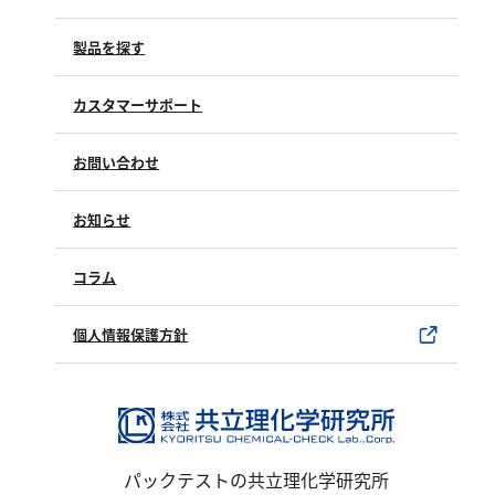
塩化物
アルカリ度
製品を探す
pH
カスタマーサポート
ほう素
よくあるご質問（FAQ）
シアン
お問い合わせ
修理点検
界面活性剤
製品情報
製品のご購入について
お知らせ
ふっ素
購入方法
SDSについて
油分
試薬サンプル
コラム
ユーザー登録
ホルムアルデヒド
製品カタログ
グルコース
水銀使用製品について
個人情報保護方針
過酸化水素
該非判定書について
ヒドラジン
オゾン
フェノール
パックテストの共立理化学研究所