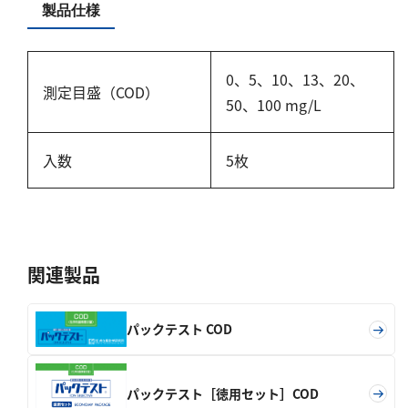
硬度
製品仕様
カルシウム
0、5、10、13、20、
全硬度
測定目盛（COD）
50、100 mg/L
マグネシウム
塩素
入数
5枚
亜塩素酸ナトリウム
二酸化塩素
遊離残留塩素
関連製品
総残留塩素
パックテスト COD
硫黄
硫化物（硫化水素）
パックテスト［徳用セット］COD