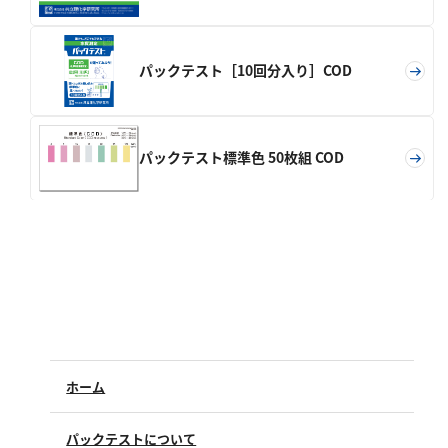
亜硫酸
硫酸
パックテスト［10回分入り］COD
窒素
アンモニウム
パックテスト標準色 50枚組 COD
亜硝酸
硝酸
全窒素
りん
りん酸
全りん
ホーム
その他
パックテストについて