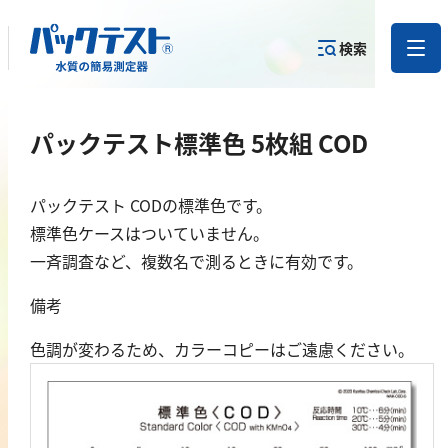
検索
測定物質か
パックテスト標準色 5枚組 COD
目的から
カテゴリー
ら
製品を探す
で探す
製品を探す
パックテスト CODの標準色です。
金属
標準色ケースはついていません。
一斉調査など、複数名で測るときに有効です。
亜鉛
備考
アルミニウム
カドミウム
色調が変わるため、カラーコピーはご遠慮ください。
金
銀
クロム