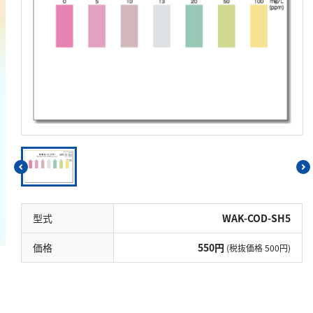
鉄
銅
鉛
ニッケル
マンガン
モリブデン
金属総量
有機汚濁
BOD
型式
WAK-COD-SH5
COD
価格
550円
(税抜価格 500円)
過マンガン酸カリウム消費量
TOC