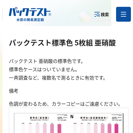
検索
測定物質か
パックテスト標準色 5枚組 亜硝酸
目的から
カテゴリー
ら
製品を探す
で探す
製品を探す
パックテスト 亜硝酸の標準色です。
金属
標準色ケースはついていません。
一斉調査など、複数名で測るときに有効です。
亜鉛
備考
アルミニウム
カドミウム
色調が変わるため、カラーコピーはご遠慮ください。
金
銀
クロム