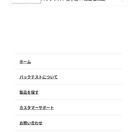
亜硫酸
硫酸
窒素
アンモニウム
亜硝酸
硝酸
ホーム
全窒素
パックテストについて
りん
製品を探す
りん酸
全りん
カスタマーサポート
よくあるご質問（FAQ）
その他
お問い合わせ
修理点検