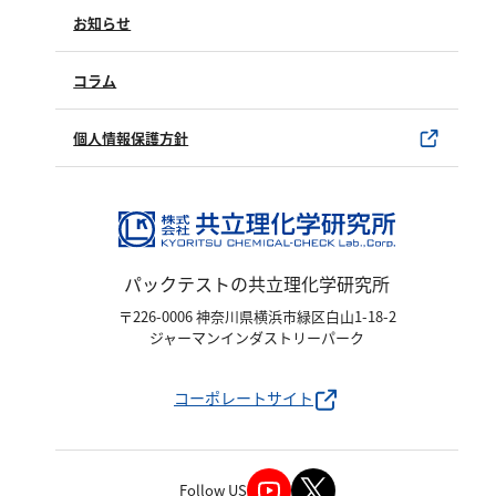
製品情報
塩化物
製品のご購入について
お知らせ
購入方法
アルカリ度
SDSについて
試薬サンプル
コラム
pH
ユーザー登録
製品カタログ
ほう素
水銀使用製品について
個人情報保護方針
シアン
該非判定書について
界面活性剤
ふっ素
油分
パックテストの共立理化学研究所
ホルムアルデヒド
〒226-0006 神奈川県横浜市緑区白山1-18-2
グルコース
ジャーマンインダストリーパーク
過酸化水素
コーポレートサイト
ヒドラジン
オゾン
フェノール
Follow US