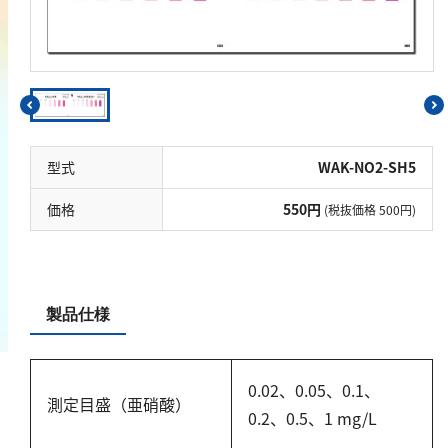
鉄
銅
鉛
ニッケル
マンガン
型式
WAK-NO2-SH5
モリブデン
金属総量
価格
550円
(税抜価格 500円)
有機汚濁
BOD
製品仕様
COD
過マンガン酸カリウム消費量
0.02、0.05、0.1、
測定目盛（亜硝酸）
TOC
0.2、0.5、1 mg/L