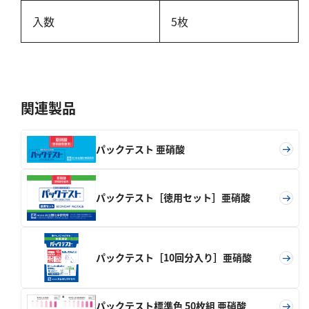
硬度
入数
5枚
カルシウム
全硬度
マグネシウム
関連製品
塩素
パックテスト 亜硝酸
亜塩素酸ナトリウム
二酸化塩素
遊離残留塩素
パックテスト［徳用セット］亜硝酸
総残留塩素
硫黄
パックテスト［10回分入り］亜硝酸
硫化物（硫化水素）
パックテスト標準色 50枚組 亜硝酸