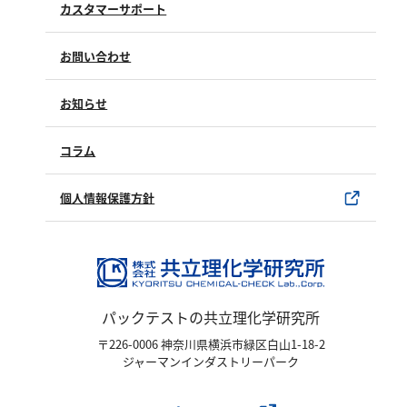
硬度
カスタマーサポート
よくあるご質問（FAQ）
カルシウム
お問い合わせ
修理点検
全硬度
製品情報
製品のご購入について
お知らせ
マグネシウム
購入方法
SDSについて
試薬サンプル
コラム
塩素
ユーザー登録
製品カタログ
水銀使用製品について
個人情報保護方針
亜塩素酸ナトリウム
該非判定書について
二酸化塩素
遊離残留塩素
総残留塩素
パックテストの共立理化学研究所
硫黄
〒226-0006 神奈川県横浜市緑区白山1-18-2
ジャーマンインダストリーパーク
硫化物（硫化水素）