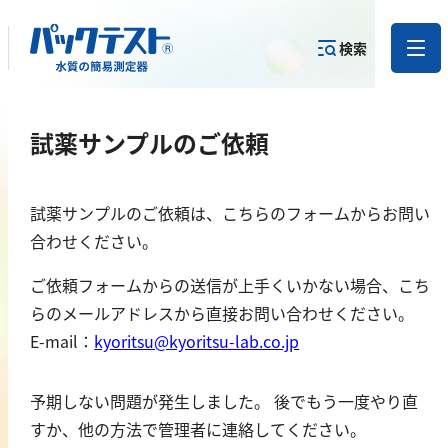
検索
測定物質か
試薬サンプルのご依頼
目的から
カテゴリー
ら
製品を探す
で探す
製品を探す
試薬サンプルのご依頼は、こちらのフォームからお問い
金属
合わせください。
亜鉛
ご依頼フォームからの送信が上手くいかない場合、こち
アルミニウム
らのメールアドレスから直接お問い合わせください。
カドミウム
E-mail：
kyoritsu@kyoritsu-lab.co.jp
金
予期しない問題が発生しました。 後でもう一度やり直
銀
すか、他の方法で管理者に連絡してください。
クロム