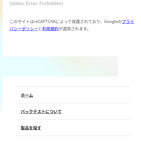
(status: Error: Forbidden)
鉄
銅
このサイトはreCAPTCHAによって保護されており、Googleの
プライ
鉛
バシーポリシー
と
利用規約
が適用されます。
ニッケル
マンガン
モリブデン
金属総量
有機汚濁
ホーム
BOD
COD
パックテストについて
過マンガン酸カリウム消費量
TOC
製品を探す