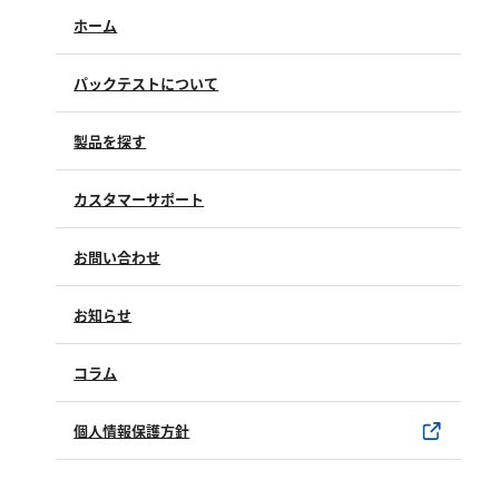
硬度
ホーム
カルシウム
パックテストについて
全硬度
マグネシウム
製品を探す
塩素
カスタマーサポート
よくあるご質問（FAQ）
亜塩素酸ナトリウム
お問い合わせ
修理点検
二酸化塩素
製品情報
製品のご購入について
遊離残留塩素
お知らせ
購入方法
総残留塩素
SDSについて
試薬サンプル
コラム
ユーザー登録
硫黄
製品カタログ
水銀使用製品について
個人情報保護方針
硫化物（硫化水素）
該非判定書について