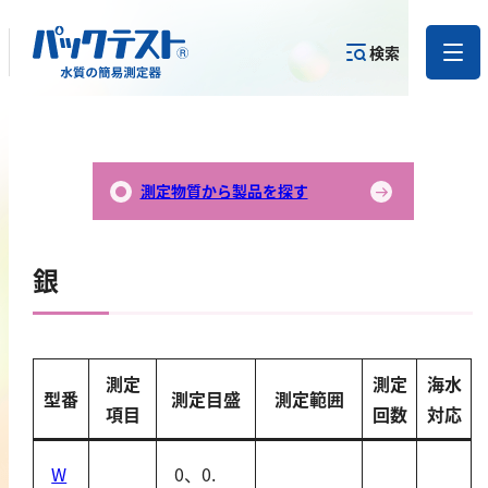
検索
測定物質か
目的から
カテゴリー
ら
製品を探す
で探す
製品を探す
測定物質から製品を探す
金属
銀
亜鉛
アルミニウム
カドミウム
測定
測定
海水
型番
測定目盛
測定範囲
金
項目
回数
対応
銀
クロム
W
0、0.