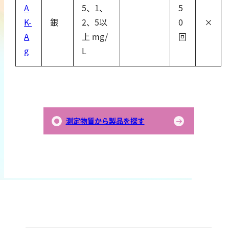
A
5、1、
5
鉄
K-
銀
2、5以
0
×
銅
A
上 mg/
回
鉛
g
L
ニッケル
マンガン
モリブデン
金属総量
測定物質から製品を探す
有機汚濁
BOD
COD
過マンガン酸カリウム消費量
TOC