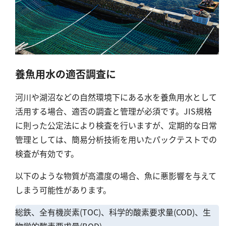
シリカ
ビタミンC
ひ素
アスベスト
グルタミン酸
養魚用水の適否調査に
吸光度
河川や湖沼などの自然環境下にある水を養魚用水として
濁度|色度
活用する場合、適否の調査と管理が必須です。JIS規格
溶存酸素
に則った公定法により検査を行いますが、定期的な日常
管理としては、簡易分析技術を用いたパックテストでの
検査が有効です。
以下のような物質が高濃度の場合、魚に悪影響を与えて
しまう可能性があります。
総鉄、全有機炭素(TOC)、科学的酸素要求量(COD)、生