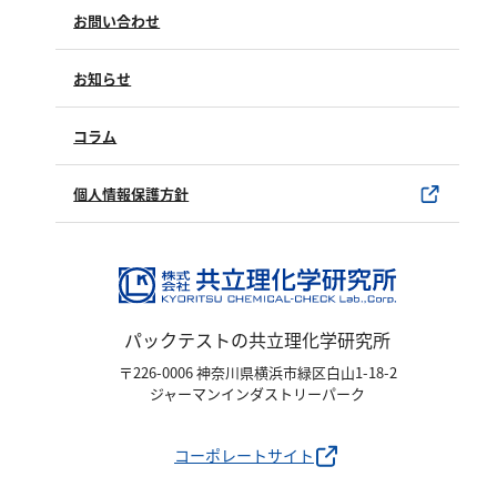
よくあるご質問（FAQ）
お問い合わせ
修理点検
製品情報
製品のご購入について
お知らせ
購入方法
SDSについて
試薬サンプル
コラム
ユーザー登録
製品カタログ
水銀使用製品について
個人情報保護方針
該非判定書について
パックテストの共立理化学研究所
〒226-0006 神奈川県横浜市緑区白山1-18-2
ジャーマンインダストリーパーク
コーポレートサイト