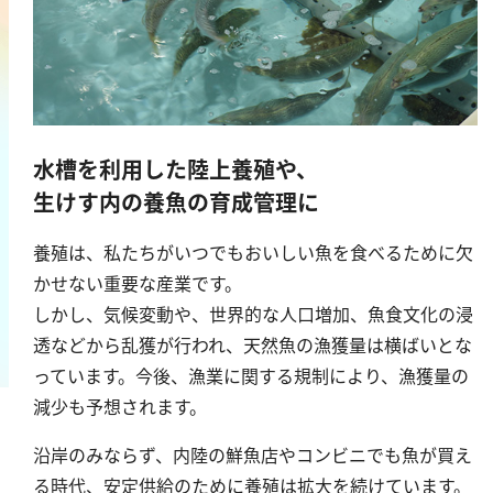
鉄
銅
鉛
ニッケル
マンガン
水槽を利用した陸上養殖や、
モリブデン
生けす内の養魚の育成管理に
金属総量
養殖は、私たちがいつでもおいしい魚を食べるために欠
かせない重要な産業です。
有機汚濁
しかし、気候変動や、世界的な人口増加、魚食文化の浸
BOD
透などから乱獲が行われ、天然魚の漁獲量は横ばいとな
っています。今後、漁業に関する規制により、漁獲量の
COD
減少も予想されます。
過マンガン酸カリウム消費量
TOC
沿岸のみならず、内陸の鮮魚店やコンビニでも魚が買え
る時代、安定供給のために養殖は拡大を続けています。