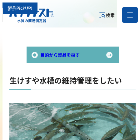
製品PickUP!
検索
測定物質か
目的から
カテゴリー
ら
製品を探す
で探す
製品を探す
目的から製品を探す
金属
生けすや水槽の維持管理をしたい
亜鉛
アルミニウム
カドミウム
金
銀
クロム