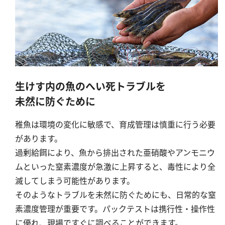
亜硫酸
硫酸
窒素
アンモニウム
亜硝酸
生けす内の魚のへい死トラブルを
硝酸
未然に防ぐために
全窒素
稚魚は環境の変化に敏感で、育成管理は慎重に行う必要
があります。
りん
過剰給餌により、魚から排出された亜硝酸やアンモニウ
りん酸
ムといった窒素濃度が急激に上昇すると、毒性により全
滅してしまう可能性があります。
全りん
そのようなトラブルを未然に防ぐためにも、日常的な窒
その他
素濃度管理が重要です。パックテストは携行性・操作性
に優れ、現場ですぐに調べることができます。