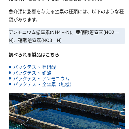
塩化物
魚介類に影響を与える窒素の種類には、以下のような種
アルカリ度
類があります。
pH
ほう素
アンモニウム態窒素(NH4 +-N)、亜硝酸態窒素(NO2—
N)、硝酸態窒素(NO3—N)
シアン
界面活性剤
調べられる製品はこちら
ふっ素
パックテスト 亜硝酸
油分
パックテスト 硝酸
ホルムアルデヒド
パックテスト アンモニウム
パックテスト 全窒素（無機）
グルコース
過酸化水素
ヒドラジン
オゾン
フェノール