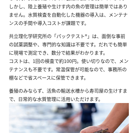
硬度
しかし、陸上養殖や生けす内の魚の管理は簡単ではあり
ません。水質検査を自動化した機器の導入は、メンテナ
カルシウム
ンスの手間や導入コストが課題です。
全硬度
共立理化学研究所の「パックテスト®」は、面倒な事前
マグネシウム
の試薬調整や、専門的な知識は不要です。だれでも簡単
塩素
に現場で測定でき、数分で結果がわかります。
コストは、1回の検査で約100円。使い切りなので、メン
亜塩素酸ナトリウム
テナンスも不要です。常温保管が可能なので、事務所の
二酸化塩素
棚などで省スペースに保管できます。
遊離残留塩素
養殖のみならず、活魚の輸送水槽から寿司屋の生けすま
総残留塩素
で、日常的な水質管理に活用いただけます。
硫黄
硫化物（硫化水素）