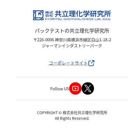
亜硫酸
硫酸
窒素
パックテストの共立理化学研究所
〒226-0006 神奈川県横浜市緑区白山1-18-2
アンモニウム
ジャーマンインダストリーパーク
亜硝酸
硝酸
コーポレートサイト
全窒素
りん
Follow US
りん酸
全りん
COPYRIGHT © 株式会社共立理化学研究所
All Rights Reserved.
その他