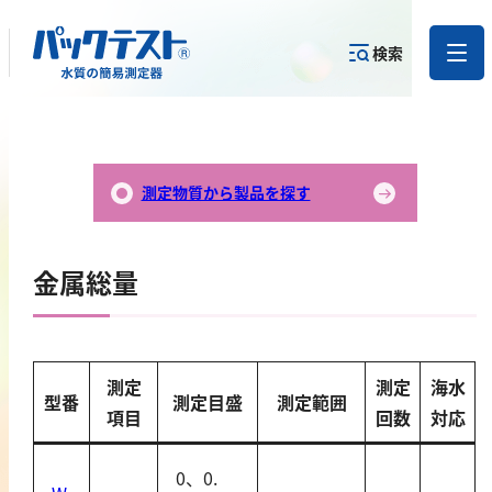
検索
測定物質か
目的から
カテゴリー
ら
製品を探す
で探す
製品を探す
測定物質から製品を探す
金属
金属総量
亜鉛
アルミニウム
カドミウム
測定
測定
海水
型番
測定目盛
測定範囲
金
項目
回数
対応
銀
クロム
0、0.