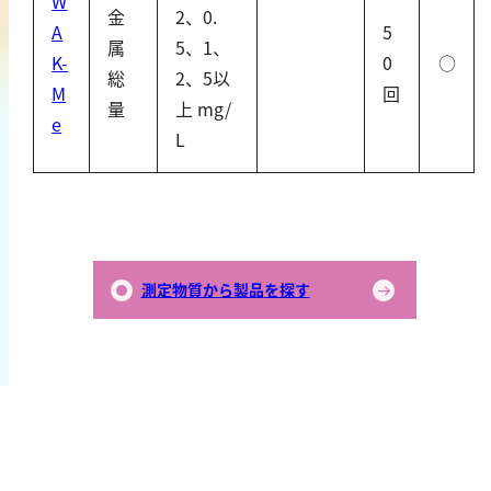
W
金
2、0.
鉄
A
5
属
5、1、
銅
K-
0
○
総
2、5以
鉛
M
回
量
上 mg/
ニッケル
e
L
マンガン
モリブデン
金属総量
有機汚濁
測定物質から製品を探す
BOD
COD
過マンガン酸カリウム消費量
TOC