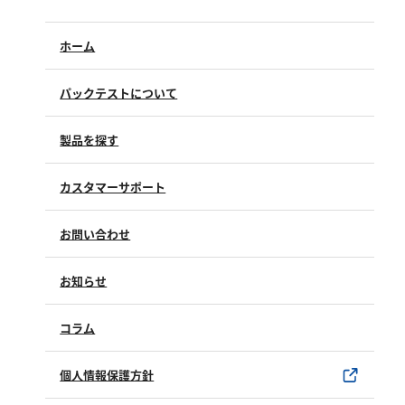
硬度
ホーム
カルシウム
全硬度
パックテストについて
マグネシウム
製品を探す
塩素
カスタマーサポート
亜塩素酸ナトリウム
よくあるご質問（FAQ）
二酸化塩素
お問い合わせ
修理点検
遊離残留塩素
製品情報
製品のご購入について
お知らせ
総残留塩素
購入方法
SDSについて
試薬サンプル
コラム
硫黄
ユーザー登録
製品カタログ
水銀使用製品について
硫化物（硫化水素）
個人情報保護方針
該非判定書について