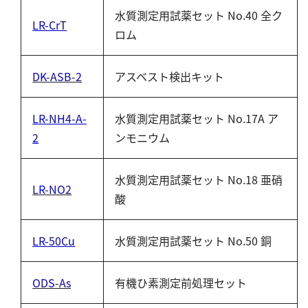
硬度
水質測定用試薬セット No.40 全ク
LR-CrT
ロム
カルシウム
全硬度
DK-ASB-2
アスベスト検出キット
マグネシウム
塩素
LR-NH4-A-
水質測定用試薬セット No.17A ア
2
ンモニウム
亜塩素酸ナトリウム
二酸化塩素
水質測定用試薬セット No.18 亜硝
LR-NO2
遊離残留塩素
酸
総残留塩素
LR-50Cu
水質測定用試薬セット No.50 銅
硫黄
ODS-As
有機ひ素測定前処理セット
硫化物（硫化水素）