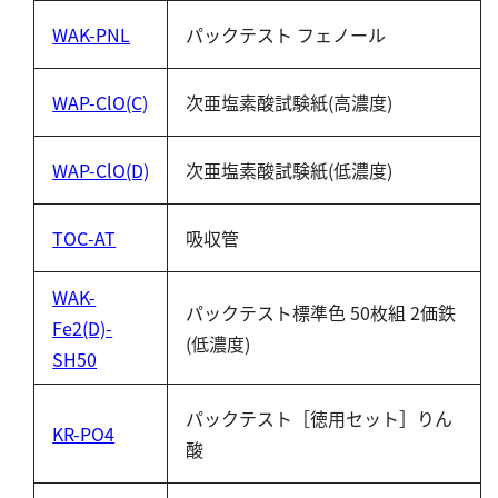
塩化物
WAK-PNL
パックテスト フェノール
アルカリ度
pH
WAP-ClO(C)
次亜塩素酸試験紙(高濃度)
ほう素
シアン
WAP-ClO(D)
次亜塩素酸試験紙(低濃度)
界面活性剤
ふっ素
TOC-AT
吸収管
油分
WAK-
ホルムアルデヒド
パックテスト標準色 50枚組 2価鉄
Fe2(D)-
グルコース
(低濃度)
SH50
過酸化水素
ヒドラジン
パックテスト［徳用セット］りん
KR-PO4
オゾン
酸
フェノール