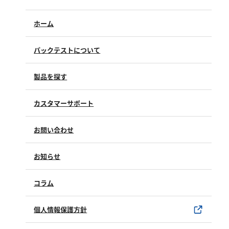
ホーム
パックテストについて
製品を探す
カスタマーサポート
よくあるご質問（FAQ）
お問い合わせ
修理点検
製品情報
製品のご購入について
お知らせ
購入方法
SDSについて
試薬サンプル
コラム
ユーザー登録
製品カタログ
水銀使用製品について
個人情報保護方針
該非判定書について