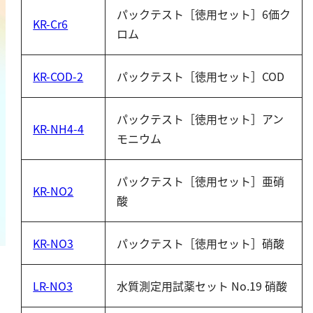
鉄
パックテスト［徳用セット］6価ク
KR-Cr6
ロム
銅
鉛
KR-COD-2
パックテスト［徳用セット］COD
ニッケル
マンガン
パックテスト［徳用セット］アン
モリブデン
KR-NH4-4
モニウム
金属総量
有機汚濁
パックテスト［徳用セット］亜硝
KR-NO2
酸
BOD
COD
KR-NO3
パックテスト［徳用セット］硝酸
過マンガン酸カリウム消費量
TOC
LR-NO3
水質測定用試薬セット No.19 硝酸