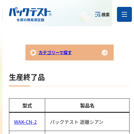
検索
測定物質か
目的から
カテゴリー
ら
製品を探す
で探す
製品を探す
カテゴリーで探す
金属
生産終了品
亜鉛
アルミニウム
カドミウム
型式
製品名
金
銀
WAK-CN-2
パックテスト 遊離シアン
クロム