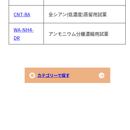
CNT-RA
全シアン(低濃度)蒸留用試薬
WA-NH4-
アンモニウム分離濃縮用試薬
DR
カテゴリーで探す