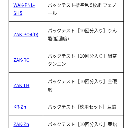
シリカ
WAK-PNL-
パックテスト標準色 5枚組 フェノ
ビタミンC
SH5
ール
ひ素
パックテスト［10回分入り］りん
アスベスト
ZAK-PO4(D)
酸(低濃度)
グルタミン酸
吸光度
パックテスト［10回分入り］緑茶
濁度|色度
ZAK-RC
タンニン
溶存酸素
パックテスト［10回分入り］全硬
ZAK-TH
度
KR-Zn
パックテスト［徳用セット］亜鉛
ZAK-Zn
パックテスト［10回分入り］亜鉛