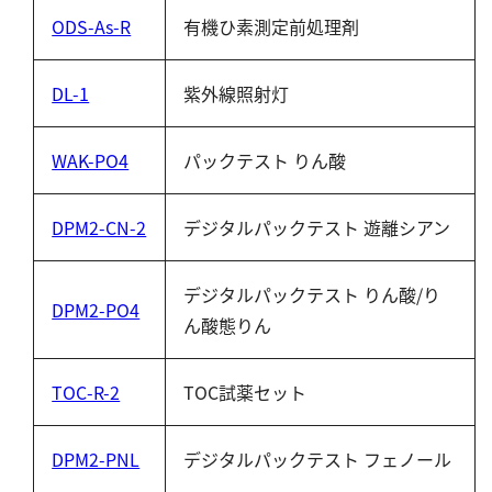
亜硫酸
ODS-As-R
有機ひ素測定前処理剤
硫酸
窒素
DL-1
紫外線照射灯
アンモニウム
WAK-PO4
パックテスト りん酸
亜硝酸
硝酸
DPM2-CN-2
デジタルパックテスト 遊離シアン
全窒素
デジタルパックテスト りん酸/り
りん
DPM2-PO4
ん酸態りん
りん酸
TOC-R-2
TOC試薬セット
全りん
その他
DPM2-PNL
デジタルパックテスト フェノール