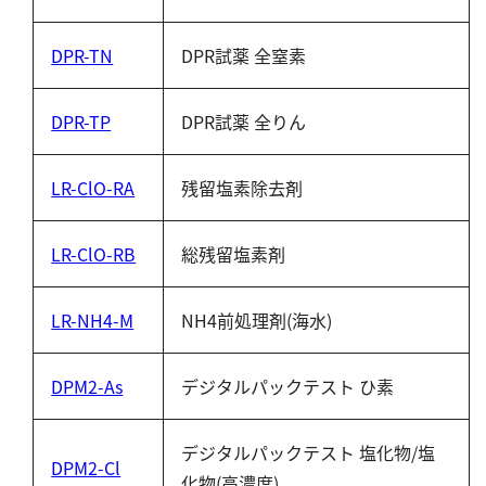
DPR-TN
DPR試薬 全窒素
DPR-TP
DPR試薬 全りん
LR-ClO-RA
残留塩素除去剤
LR-ClO-RB
総残留塩素剤
LR-NH4-M
NH4前処理剤(海水)
DPM2-As
デジタルパックテスト ひ素
デジタルパックテスト 塩化物/塩
DPM2-Cl
化物(高濃度)