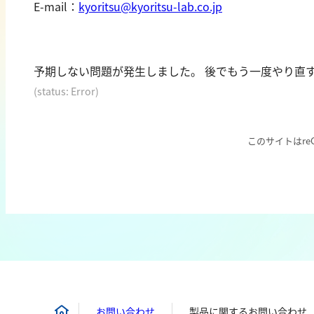
E-mail：
kyoritsu@kyoritsu-lab.co.jp
カドミウム
過マンガン酸カ
金
TOC
銀
クロム
硬度
予期しない問題が発生しました。 後でもう一度やり直
鉄
(status: Error)
銅
カルシウム
鉛
全硬度
ニッケル
マグネシウム
このサイトはreC
マンガン
モリブデン
金属総量
お問い合わせ
製品に関するお問い合わせ