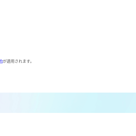
シアン
界面活性剤
ふっ素
油分
ホルムアルデヒド
グルコース
過酸化水素
ヒドラジン
オゾン
フェノール
シリカ
ビタミンC
ひ素
アスベスト
グルタミン酸
吸光度
約
が適用されます。
濁度|色度
溶存酸素