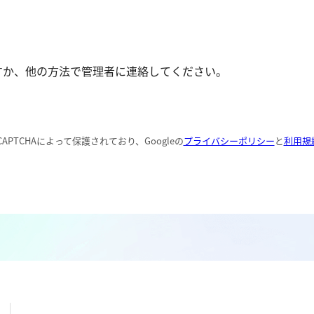
リウム消費量
遊離残留塩素
硝酸
総残留塩素
全窒素
硫黄
りん
すか、他の方法で管理者に連絡してください。
硫化物（硫化水素）
りん酸
亜硫酸
全りん
硫酸
APTCHAによって保護されており、Googleの
プライバシーポリシー
と
利用規