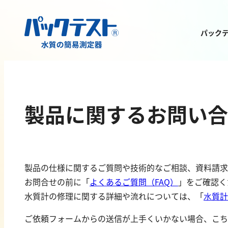
パック
測定物質から
製品を探す
製品に関するお問い合
製品の仕様に関するご質問や技術的なご相談、資料請求
お問合せの前に「
よくあるご質問（FAQ）
」をご確認く
金属
有機汚濁
水質計の修理に関する詳細や流れについては、「
⽔質計
亜鉛
BOD
ご依頼フォームからの送信が上手くいかない場合、こち
アルミニウム
COD