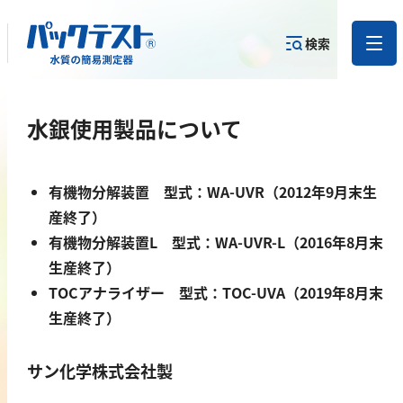
検索
測定物質か
水銀使用製品について
目的から
カテゴリー
ら
製品を探す
で探す
製品を探す
有機物分解装置 型式：WA-UVR（2012年9月末生
金属
産終了）
有機物分解装置L 型式：WA-UVR-L（2016年8月末
亜鉛
生産終了）
アルミニウム
TOCアナライザー 型式：TOC-UVA（2019年8月末
カドミウム
生産終了）
金
銀
サン化学株式会社製
クロム