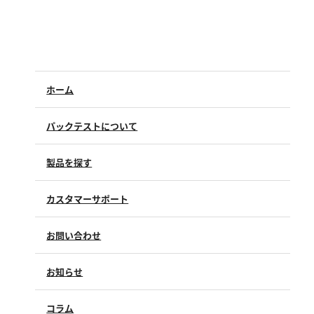
亜硫酸
硫酸
窒素
ホーム
アンモニウム
亜硝酸
パックテストについて
硝酸
全窒素
製品を探す
りん
カスタマーサポート
よくあるご質問（FAQ）
りん酸
お問い合わせ
修理点検
全りん
製品情報
製品のご購入について
お知らせ
購入方法
その他
SDSについて
試薬サンプル
コラム