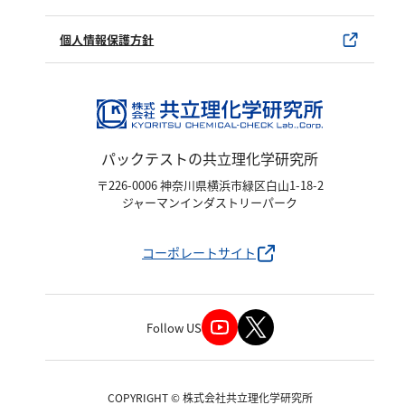
ユーザー登録
塩化物
製品カタログ
水銀使用製品について
アルカリ度
個人情報保護方針
pH
該非判定書について
ほう素
シアン
界面活性剤
パックテストの共立理化学研究所
ふっ素
〒226-0006 神奈川県横浜市緑区白山1-18-2
ジャーマンインダストリーパーク
油分
ホルムアルデヒド
コーポレートサイト
グルコース
過酸化水素
Follow US
ヒドラジン
オゾン
フェノール
COPYRIGHT © 株式会社共立理化学研究所