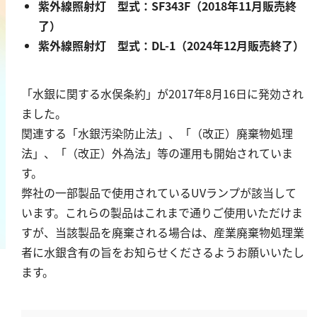
紫外線照射灯 型式：SF343F（2018年11月販売終
鉄
了）
銅
紫外線照射灯 型式：DL-1（2024年12月販売終了）
鉛
ニッケル
「水銀に関する水俣条約」が2017年8月16日に発効され
マンガン
ました。
モリブデン
関連する「水銀汚染防止法」、「（改正）廃棄物処理
金属総量
法」、「（改正）外為法」等の運用も開始されていま
す。
有機汚濁
弊社の一部製品で使用されているUVランプが該当して
います。これらの製品はこれまで通りご使用いただけま
BOD
すが、当該製品を廃棄される場合は、産業廃棄物処理業
COD
者に水銀含有の旨をお知らせくださるようお願いいたし
過マンガン酸カリウム消費量
ます。
TOC