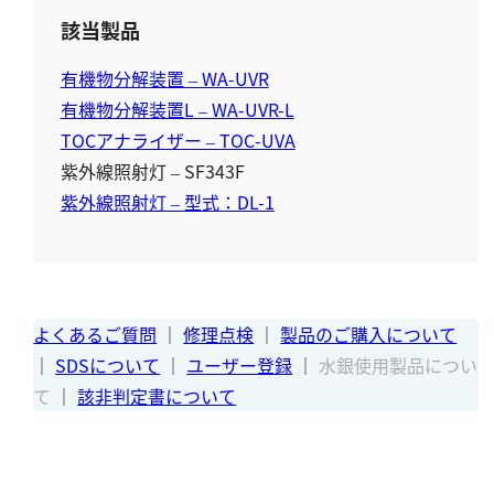
硬度
該当製品
カルシウム
有機物分解装置 – WA-UVR
全硬度
有機物分解装置L – WA-UVR-L
マグネシウム
TOCアナライザー – TOC-UVA
紫外線照射灯 – SF343F
塩素
紫外線照射灯 – 型式：DL-1
亜塩素酸ナトリウム
二酸化塩素
遊離残留塩素
よくあるご質問
｜
修理点検
｜
製品のご購入について
総残留塩素
｜
SDSについて
｜
ユーザー登録
｜
水銀使用製品につい
て
｜
該非判定書について
硫黄
硫化物（硫化水素）