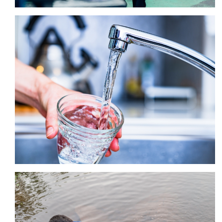
シリカ
ビタミンC
ひ素
アスベスト
グルタミン酸
吸光度
濁度|色度
溶存酸素