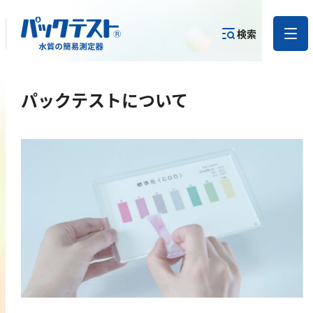
検索
測定物質か
パックテストについて
目的から
カテゴリー
ら
製品を探す
で探す
製品を探す
金属
亜鉛
アルミニウム
カドミウム
金
銀
クロム