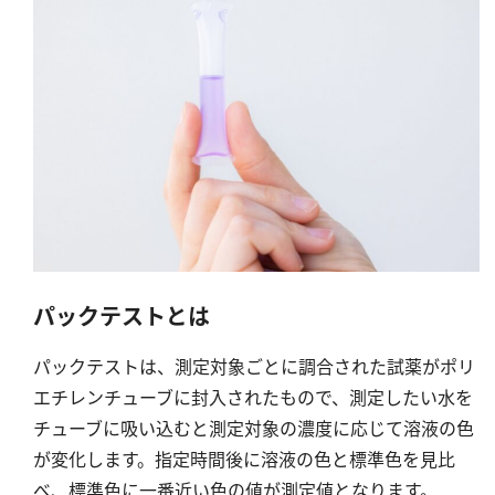
硬度
カルシウム
全硬度
マグネシウム
塩素
亜塩素酸ナトリウム
二酸化塩素
パックテストとは
遊離残留塩素
総残留塩素
パックテストは、測定対象ごとに調合された試薬がポリ
エチレンチューブに封入されたもので、測定したい水を
硫黄
チューブに吸い込むと測定対象の濃度に応じて溶液の色
が変化します。指定時間後に溶液の色と標準色を見比
硫化物（硫化水素）
べ、標準色に一番近い色の値が測定値となります。