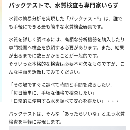
パックテストで、水質検査も専門家いらず
鉄
銅
水質の簡易分析を実現した「パックテスト®」は、誰で
鉛
も手軽にできる最も簡単な水質検査器具です。
ニッケル
水質を詳しく調べるには、高額な分析機器を購入したり
マンガン
専門機関へ検査を依頼する必要があります。また、結果
モリブデン
が出るまでに数日かかることが一般的です。
金属総量
そういった本格的な検査は必要不可欠なものですが、こ
んな場面を想像してみてください。
有機汚濁
「その場ですぐに調べて時間と手間を減らしたい」
BOD
「毎日簡単に、手頃な価格で検査したい」
COD
「日常的に使用する水を調べて安心を得たい」・・・
過マンガン酸カリウム消費量
パックテストは、そんな「あったらいいな」と思う水質
TOC
検査を手軽に実現します。