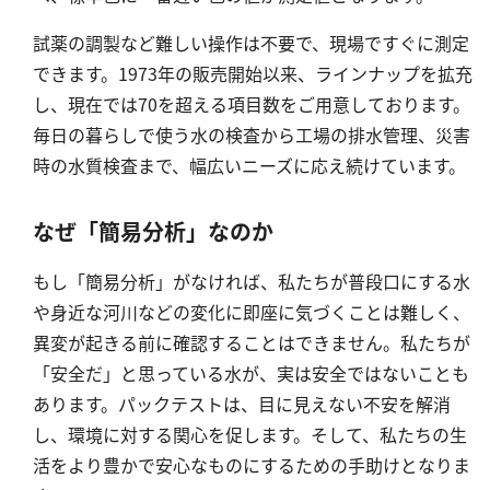
亜硫酸
硫酸
試薬の調製など難しい操作は不要で、現場ですぐに測定
できます。1973年の販売開始以来、ラインナップを拡充
窒素
し、現在では70を超える項目数をご用意しております。
毎日の暮らしで使う水の検査から工場の排水管理、災害
アンモニウム
時の水質検査まで、幅広いニーズに応え続けています。
亜硝酸
硝酸
なぜ「簡易分析」なのか
全窒素
もし「簡易分析」がなければ、私たちが普段口にする水
りん
や身近な河川などの変化に即座に気づくことは難しく、
異変が起きる前に確認することはできません。私たちが
りん酸
「安全だ」と思っている水が、実は安全ではないことも
全りん
あります。パックテストは、目に見えない不安を解消
し、環境に対する関心を促します。そして、私たちの生
その他
活をより豊かで安心なものにするための手助けとなりま