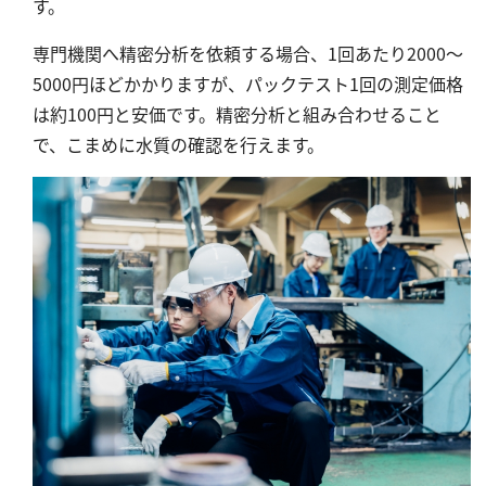
す。
塩化物
アルカリ度
専門機関へ精密分析を依頼する場合、1回あたり2000～
5000円ほどかかりますが、パックテスト1回の測定価格
pH
は約100円と安価です。精密分析と組み合わせること
ほう素
で、こまめに水質の確認を行えます。
シアン
界面活性剤
ふっ素
油分
ホルムアルデヒド
グルコース
過酸化水素
ヒドラジン
オゾン
フェノール