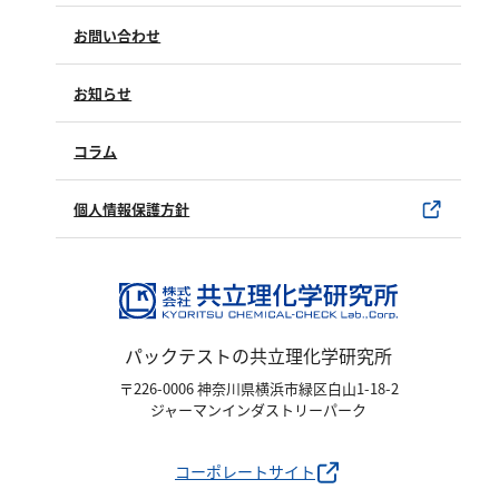
よくあるご質問（FAQ）
お問い合わせ
修理点検
製品情報
製品のご購入について
お知らせ
購入方法
SDSについて
試薬サンプル
コラム
ユーザー登録
製品カタログ
水銀使用製品について
個人情報保護方針
該非判定書について
パックテストの共立理化学研究所
〒226-0006 神奈川県横浜市緑区白山1-18-2
ジャーマンインダストリーパーク
コーポレートサイト