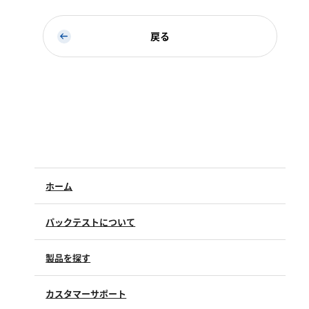
亜硫酸
硫酸
戻る
窒素
アンモニウム
亜硝酸
硝酸
全窒素
ホーム
りん
パックテストについて
りん酸
全りん
製品を探す
その他
カスタマーサポート