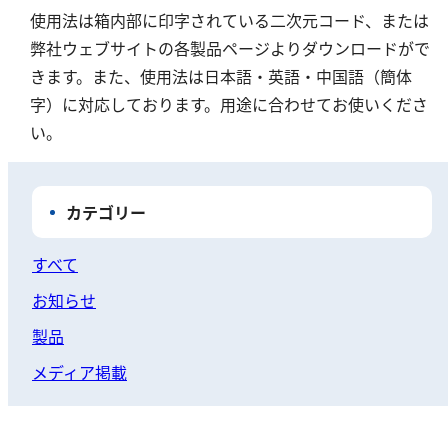
硬度
使用法は箱内部に印字されている二次元コード、または
弊社ウェブサイトの各製品ページよりダウンロードがで
カルシウム
きます。また、使用法は日本語・英語・中国語（簡体
全硬度
字）に対応しております。用途に合わせてお使いくださ
マグネシウム
い。
塩素
カテゴリー
亜塩素酸ナトリウム
二酸化塩素
すべて
遊離残留塩素
お知らせ
総残留塩素
製品
硫黄
メディア掲載
硫化物（硫化水素）