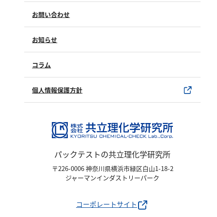
塩化物
よくあるご質問（FAQ）
お問い合わせ
アルカリ度
修理点検
製品情報
pH
製品のご購入について
お知らせ
購入方法
ほう素
SDSについて
試薬サンプル
コラム
シアン
ユーザー登録
製品カタログ
界面活性剤
水銀使用製品について
個人情報保護方針
ふっ素
該非判定書について
油分
ホルムアルデヒド
グルコース
パックテストの共立理化学研究所
過酸化水素
〒226-0006 神奈川県横浜市緑区白山1-18-2
ヒドラジン
ジャーマンインダストリーパーク
オゾン
コーポレートサイト
フェノール