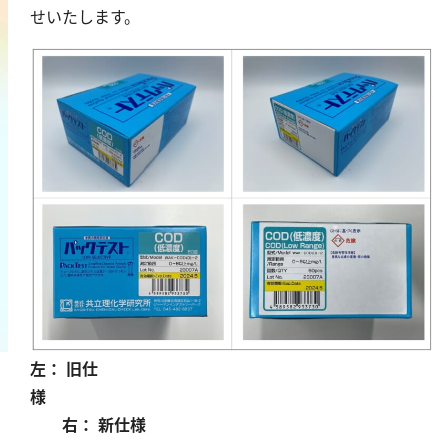
せいたします。
鉄
銅
鉛
ニッケル
マンガン
モリブデン
金属総量
有機汚濁
BOD
COD
左： 旧仕
過マンガン酸カリウム消費量
様
TOC
右： 新仕様