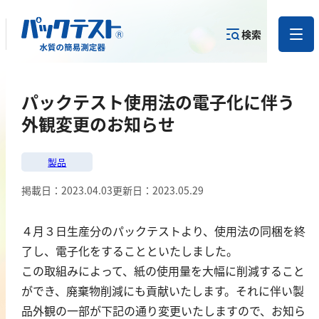
検索
測定物質か
パックテスト使用法の電子化に伴う
目的から
カテゴリー
ら
製品を探す
で探す
製品を探す
外観変更のお知らせ
金属
製品
掲載日：
2023.04.03
更新日：
2023.05.29
亜鉛
アルミニウム
４月３日生産分のパックテストより、使用法の同梱を終
カドミウム
了し、電子化をすることといたしました。
金
この取組みによって、紙の使用量を大幅に削減すること
銀
ができ、廃棄物削減にも貢献いたします。それに伴い製
クロム
品外観の一部が下記の通り変更いたしますので、お知ら