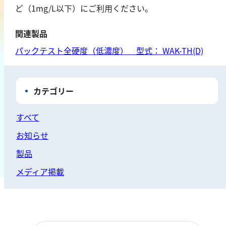
ど（1mg/L以下）にご利用ください。
鉄
銅
関連製品
鉛
パックテスト全硬度（低濃度） 型式： WAK-TH(D)
ニッケル
マンガン
モリブデン
カテゴリー
金属総量
すべて
有機汚濁
お知らせ
製品
BOD
メディア掲載
COD
過マンガン酸カリウム消費量
TOC