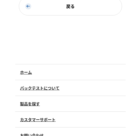
硬度
戻る
カルシウム
全硬度
マグネシウム
塩素
亜塩素酸ナトリウム
ホーム
二酸化塩素
遊離残留塩素
パックテストについて
総残留塩素
製品を探す
硫黄
カスタマーサポート
硫化物（硫化水素）
よくあるご質問（FAQ）
お問い合わせ