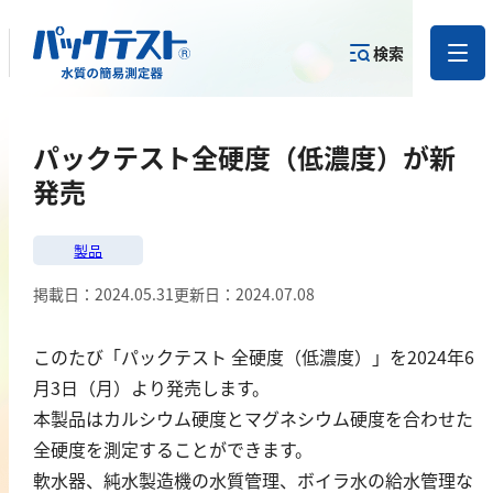
検索
測定物質か
パックテスト全硬度（低濃度）が新
目的から
カテゴリー
ら
製品を探す
で探す
製品を探す
発売
金属
製品
掲載日：
2024.05.31
更新日：
2024.07.08
亜鉛
アルミニウム
このたび「パックテスト 全硬度（低濃度）」を2024年6
カドミウム
月3日（月）より発売します。
金
本製品はカルシウム硬度とマグネシウム硬度を合わせた
銀
全硬度を測定することができます。
クロム
軟水器、純水製造機の水質管理、ボイラ水の給水管理な