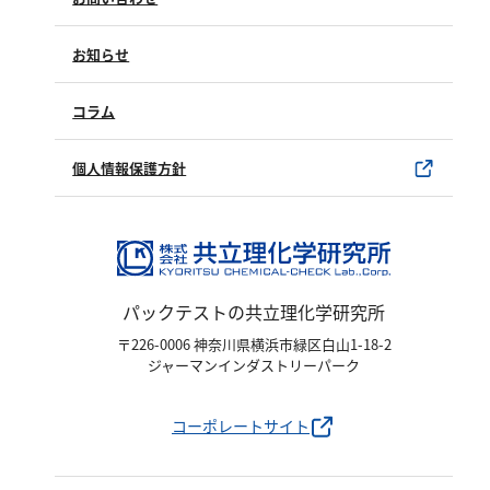
亜硫酸
修理点検
硫酸
製品情報
製品のご購入について
お知らせ
購入方法
窒素
SDSについて
試薬サンプル
コラム
ユーザー登録
アンモニウム
製品カタログ
水銀使用製品について
個人情報保護方針
亜硝酸
該非判定書について
硝酸
全窒素
りん
パックテストの共立理化学研究所
〒226-0006 神奈川県横浜市緑区白山1-18-2
りん酸
ジャーマンインダストリーパーク
全りん
コーポレートサイト
その他