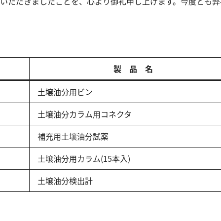
いただきましたことを、心より御礼申し上げます。今度とも弊
リウム消費量
遊離残留塩素
硝酸
総残留塩素
全窒素
硫黄
りん
硫化物（硫化水素）
製 品 名
りん酸
亜硫酸
全りん
土壌油分用ビン
硫酸
土壌油分カラム用コネクタ
補充用土壌油分試薬
土壌油分用カラム(15本入)
土壌油分検出計