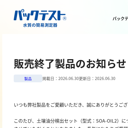
パック
測定物質から
製品を探す
販売終了製品のお知らせ
掲載日：
2026.06.30
更新日：
2026.06.30
製品
金属
有機汚濁
いつも弊社製品をご愛顧いただき、誠にありがとうござ
亜鉛
BOD
このたび、土壌油分検出セット（型式：SOA-OIL2
アルミニウム
COD