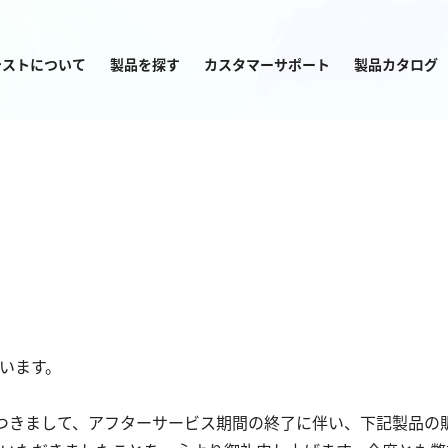
テストについて
製品を探す
カスタマーサポート
製品カタログ
目的から
製品を探す
塩素
窒素
います。
亜塩素酸ナトリウム
アンモニウム
）につきまして、アフターサービス期間の終了に伴い、下記製品の
二酸化塩素
亜硝酸