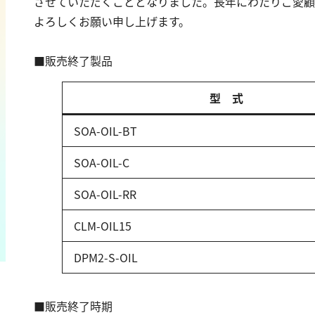
させていただくこととなりました。長年にわたりご愛顧
カドミウム
過マンガン酸カ
よろしくお願い申し上げます。
金
TOC
銀
■販売終了製品
クロム
硬度
鉄
銅
型 式
カルシウム
鉛
全硬度
ニッケル
SOA-OIL-BT
マグネシウム
マンガン
SOA-OIL-C
モリブデン
金属総量
SOA-OIL-RR
CLM-OIL15
DPM2-S-OIL
■販売終了時期