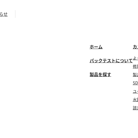
らせ
ホーム
カ
よ
パックテストについて
修
製品を探す
製
S
ユ
水
該