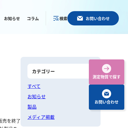
お知らせ
コラム
検索
お問い合わせ
カテゴリー
で探す
カテゴリー
測定物質で探す
すべて
お知らせ
お問い合わせ
その他
製品
メディア掲載
塩化物
アルカリ度
販売を終了
pH
ほう素