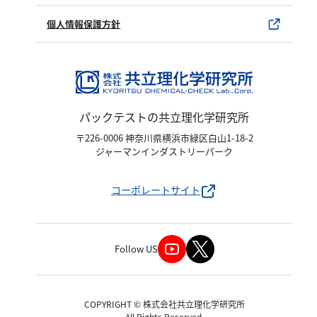
硬度
製品カタログ
水銀使用製品について
個人情報保護方針
カルシウム
該非判定書について
全硬度
マグネシウム
パックテストの共立理化学研究所
塩素
〒226-0006 神奈川県横浜市緑区白山1-18-2
ジャーマンインダストリーパーク
亜塩素酸ナトリウム
二酸化塩素
コーポレートサイト
遊離残留塩素
総残留塩素
Follow US
硫黄
硫化物（硫化水素）
COPYRIGHT © 株式会社共立理化学研究所
All Rights Reserved.