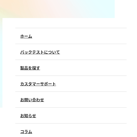
鉄
銅
鉛
ニッケル
ホーム
マンガン
パックテストについて
モリブデン
金属総量
製品を探す
有機汚濁
カスタマーサポート
BOD
よくあるご質問（FAQ）
お問い合わせ
COD
修理点検
製品情報
過マンガン酸カリウム消費量
製品のご購入について
お知らせ
購入方法
TOC
SDSについて
試薬サンプル
コラム
ユーザー登録