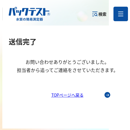
検索
測定物質か
送信完了
目的から
カテゴリー
ら
製品を探す
で探す
製品を探す
お問い合わせありがとうございました。
金属
担当者から追ってご連絡をさせていただきます。
亜鉛
アルミニウム
TOPページへ戻る
カドミウム
金
銀
クロム