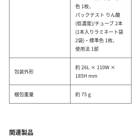
塩化物
色 1枚、
アルカリ度
パックテスト りん酸
(低濃度)/チューブ 2本
pH
(1本入りラミネート袋
ほう素
2袋)・標準色 1枚、
シアン
使用法 1部
界面活性剤
ふっ素
約 26L × 110W ×
包装外形
油分
185H mm
ホルムアルデヒド
グルコース
梱包重量
約 75 g
過酸化水素
ヒドラジン
オゾン
フェノール
関連製品