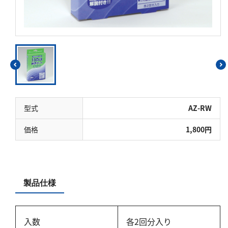
硬度
カルシウム
全硬度
マグネシウム
塩素
型式
AZ-RW
亜塩素酸ナトリウム
二酸化塩素
価格
1,800円
遊離残留塩素
総残留塩素
製品仕様
硫黄
硫化物（硫化水素）
入数
各2回分入り