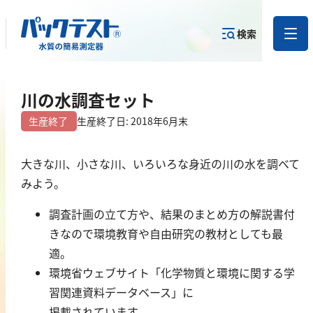
検索
測定物質か
川の水調査セット
目的から
カテゴリー
ら
製品を探す
で探す
製品を探す
生産終了
生産終了日: 2018年6月末
金属
大きな川、小さな川、いろいろな身近の川の水を調べて
みよう。
亜鉛
アルミニウム
調査計画の立て方や、結果のまとめ方の解説書付
きなので環境教育や自由研究の教材としても最
カドミウム
適。
金
環境省ウェブサイト「化学物質と環境に関する学
銀
習関連資料データベース」に
クロム
掲載されています。