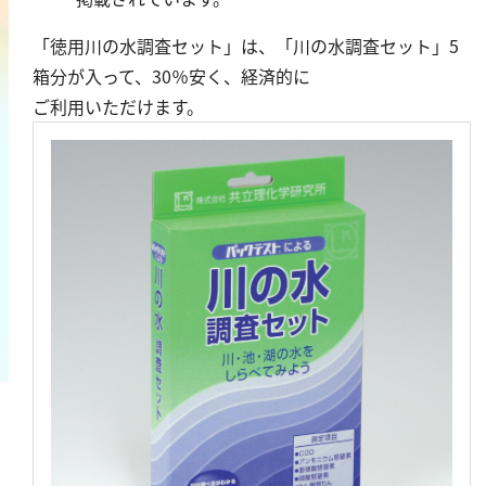
鉄
「徳用川の水調査セット」は、「川の水調査セット」5
銅
箱分が入って、30％安く、経済的に
鉛
ご利用いただけます。
ニッケル
マンガン
モリブデン
金属総量
有機汚濁
BOD
COD
過マンガン酸カリウム消費量
TOC