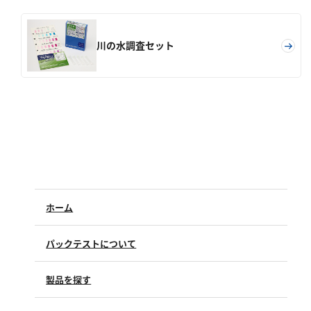
シリカ
ビタミンC
川の水調査セット
ひ素
アスベスト
グルタミン酸
吸光度
濁度|色度
溶存酸素
ホーム
パックテストについて
製品を探す