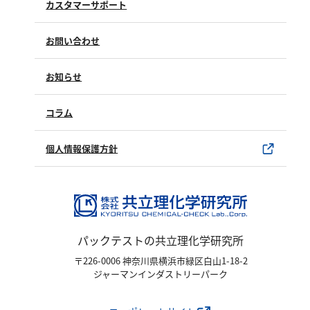
カスタマーサポート
よくあるご質問（FAQ）
お問い合わせ
修理点検
製品情報
製品のご購入について
お知らせ
購入方法
SDSについて
試薬サンプル
コラム
ユーザー登録
製品カタログ
水銀使用製品について
個人情報保護方針
該非判定書について
パックテストの共立理化学研究所
〒226-0006 神奈川県横浜市緑区白山1-18-2
ジャーマンインダストリーパーク