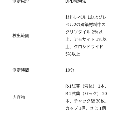
亜硫酸
測定原理
DPD発色法
硫酸
材料レベル 1およびレ
窒素
ベル2の建築材料中の
クリソタイル 2％以
アンモニウム
検出範囲
上、アモサイト 1％以
亜硝酸
上、クロシドライド
硝酸
5%以上
全窒素
測定時間
10分
りん
R-1試薬（液体） 1本、
りん酸
R-2試薬（パック） 20
全りん
内容物
本、チャック袋 20枚、
その他
カップ 1個、さじ 1個