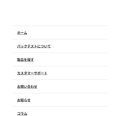
シリカ
ビタミンC
ひ素
アスベスト
ホーム
グルタミン酸
吸光度
パックテストについて
濁度|色度
製品を探す
溶存酸素
カスタマーサポート
よくあるご質問（FAQ）
お問い合わせ
修理点検
製品情報
製品のご購入について
お知らせ
購入方法
SDSについて
試薬サンプル
コラム