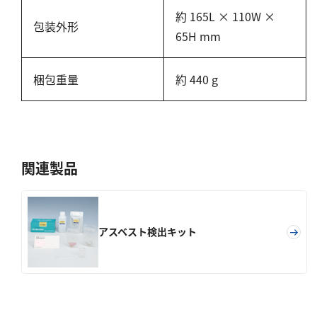
塩化物
約 165L × 110W ×
包装外形
アルカリ度
65H mm
pH
ほう素
梱包重量
約 440 g
シアン
界面活性剤
ふっ素
関連製品
油分
ホルムアルデヒド
グルコース
アスベスト検出キット
過酸化水素
ヒドラジン
オゾン
フェノール