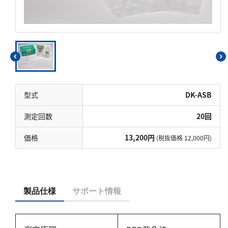
硬度
カルシウム
全硬度
マグネシウム
塩素
型式
DK-ASB
亜塩素酸ナトリウム
測定回数
20回
二酸化塩素
価格
13,200円
(税抜価格 12,000円)
遊離残留塩素
総残留塩素
硫黄
製品仕様
サポート情報
硫化物（硫化水素）