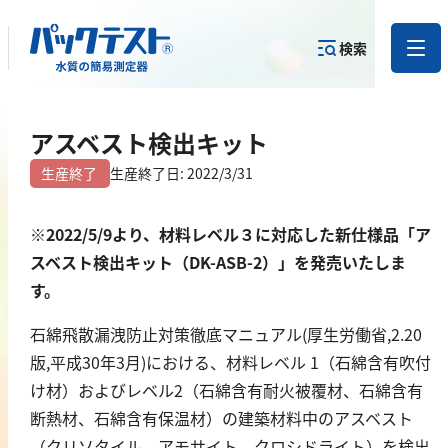
検索
測定物質か
アスベスト検出キット
目的から
カテゴリー
ら
製品を探す
で探す
製品を探す
生産終了
生産終了日: 2022/3/31
金属
※2022/5/9より、材料レベル３に対応した新仕様品「ア
スベスト検出キット（DK-ASB-2）」を発売いたしま
亜鉛
す。
アルミニウム
石綿飛散漏洩防止対策徹底マニュアル(厚生労働省,2.20
カドミウム
版,平成30年3月)における、材料レベル 1（石綿含有吹付
金
け材）およびレベル
2（石綿含有耐火被覆材、石綿含有
銀
断熱材、石綿含有保温材）
の建築材料中のアスベスト
クロム
（クリソタイル、アモサイト、クロシドライト）を検出