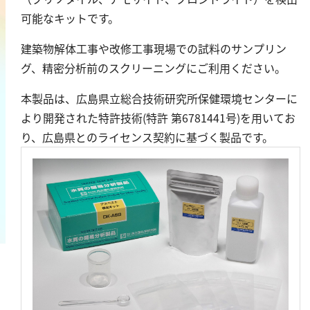
鉄
可能なキットです。
銅
建築物解体工事や改修工事現場での試料のサンプリン
鉛
グ、精密分析前のスクリーニングにご利用ください。
ニッケル
本製品は、広島県立総合技術研究所保健環境センターに
マンガン
より開発された特許技術
(
特許 第
6781441
号
)
を用いてお
モリブデン
り、広島県とのライセンス契約に基づく製品です。
金属総量
有機汚濁
BOD
COD
過マンガン酸カリウム消費量
TOC