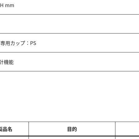
5H mm
E 専用カップ：PS
計機能
製品名
目的