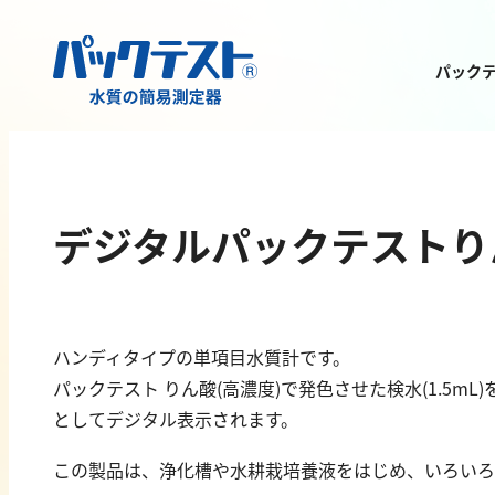
パック
測定物質から
製品を探す
デジタルパックテストりん
ハンディタイプの単項目水質計です。
パックテスト りん酸(高濃度)で発色させた検水(1.5mL
金属
有機汚濁
としてデジタル表示されます。
亜鉛
BOD
この製品は、浄化槽や水耕栽培養液をはじめ、いろいろ
アルミニウム
COD