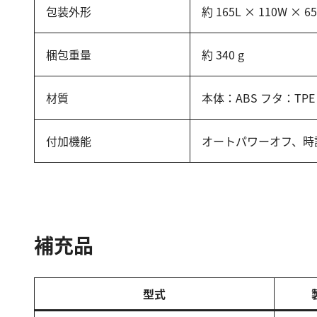
包装外形
約 165L × 110W × 6
梱包重量
約 340 g
材質
本体：ABS フタ：TP
付加機能
オートパワーオフ、時
補充品
型式