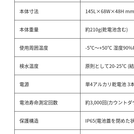
本体寸法
145L×68W×48H m
本体重量
約210g(乾電池含む)
使用周囲温度
-5℃～+50℃ 湿度90
検水温度
原則として20-25℃ (
電源
単4アルカリ乾電池 3
電池寿命測定回数
約3,000回(カウント
保護構造
IP65(電池蓋を閉めた状