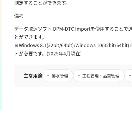
測定することができます。
カドミウム
過マンガン酸カ
金
TOC
備考
銀
クロム
硬度
データ取込ソフト DPM-DTC Importを使用する
鉄
とができます。
銅
カルシウム
※Windows 8.1(32bit/64bit)/Windows 10(32bi
鉛
全硬度
トが必要です。(2025年4月現在)
ニッケル
マグネシウム
マンガン
モリブデン
金属総量
主な用途
排水管理
工程管理・品質管理