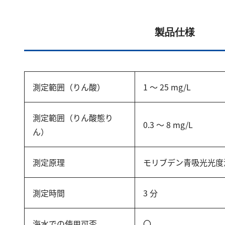
製品仕様
測定範囲（りん酸）
1 ～ 25 mg/L
測定範囲（りん酸態り
0.3 ～ 8 mg/L
ん）
測定原理
モリブデン青吸光光度
測定時間
3 分
海水での使用可否
〇