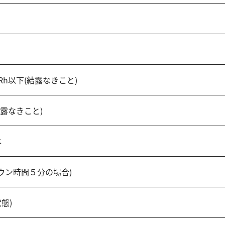
m
%Rh以下(結露なきこと)
結露なきこと)
本
ダウン時間５分の場合)
態)