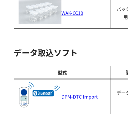
パッ
WAK-CC10
用
データ取込ソフト
型式
デー
DPM-DTC Import