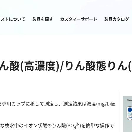
テストについて
製品を探す
カスタマーサポート
製品カタログ
目的から
製品を探す
酸(高濃度)/りん酸態りん(
)を専用カップに移して測定し、測定結果は濃度(mg/L)値
塩素
窒素
亜塩素酸ナトリウム
アンモニウム
3-
な検水中のイオン状態のりん酸(PO
)を簡単な操作で
4
二酸化塩素
亜硝酸