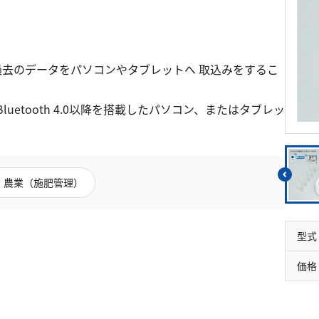
リウム消費量
遊離残留塩素
硝酸
総残留塩素
全窒素
硫黄
りん
ことで過去のデータをパソコンやタブレットへ 取込みをするこ
硫化物（硫化水素）
りん酸
t/64bit) Bluetooth 4.0以降を搭載したパソコン、またはタブレッ
亜硫酸
全りん
硫酸
農業（施肥管理）
型式
価格