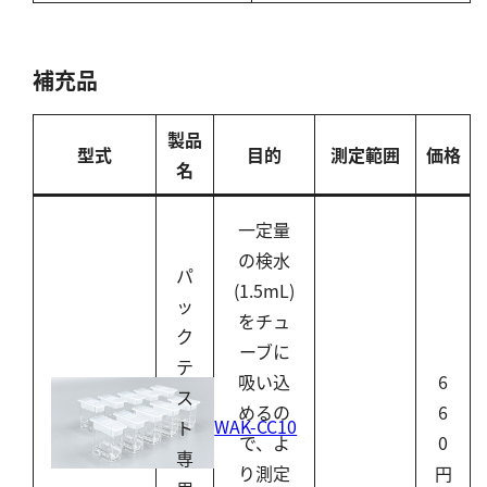
補充品
製品
型式
目的
測定範囲
価格
名
一定量
の検水
パ
(1.5mL)
ッ
をチュ
ク
ーブに
テ
吸い込
6
ス
めるの
6
WAK-CC10
ト
で、よ
0
専
り測定
円