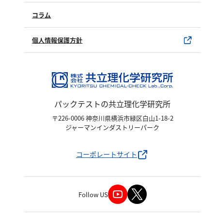
SDSについて
試薬サンプル
コラム
ユーザー登録
製品カタログ
水銀使用製品について
個人情報保護方針
該非判定書について
パックテストの共立理化学研究所
〒226-0006 神奈川県横浜市緑区白山1-18-2
ジャーマンインダストリーパーク
コーポレートサイト
Follow US