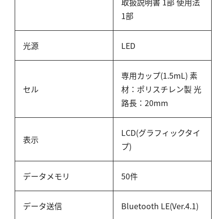
取扱説明書 1部 使用法
塩化物
1部
アルカリ度
pH
光源
LED
ほう素
シアン
専用カップ(1.5mL) 素
界面活性剤
セル
材：ポリスチレン製 光
ふっ素
路長：20mm
油分
ホルムアルデヒド
LCD(グラフィックタイ
表示
プ)
グルコース
過酸化水素
データメモリ
50件
ヒドラジン
オゾン
データ送信
Bluetooth LE(Ver.4.1)
フェノール