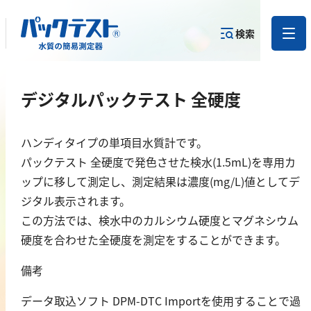
検索
測定物質か
デジタルパックテスト 全硬度
目的から
カテゴリー
ら
製品を探す
で探す
製品を探す
ハンディタイプの単項目水質計です。
金属
パックテスト 全硬度で発色させた検水(1.5mL)を専用カ
ップに移して測定し、測定結果は濃度(mg/L)値としてデ
亜鉛
ジタル表示されます。
アルミニウム
この方法では、検水中のカルシウム硬度とマグネシウム
カドミウム
硬度を合わせた全硬度を測定をすることができます。
金
備考
銀
データ取込ソフト DPM-DTC Importを使用することで過
クロム