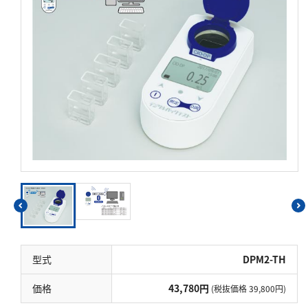
硬度
カルシウム
全硬度
マグネシウム
塩素
亜塩素酸ナトリウム
二酸化塩素
遊離残留塩素
総残留塩素
硫黄
型式
DPM2-TH
硫化物（硫化水素）
価格
43,780円
(税抜価格 39,800円)