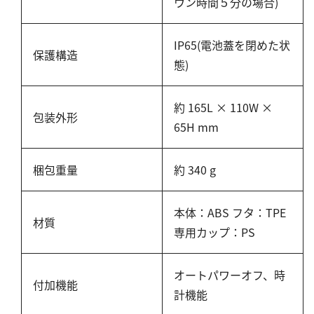
ウン時間５分の場合)
IP65(電池蓋を閉めた状
保護構造
態)
約 165L × 110W ×
包装外形
65H mm
梱包重量
約 340 g
本体：ABS フタ：TPE
材質
専用カップ：PS
オートパワーオフ、時
付加機能
計機能