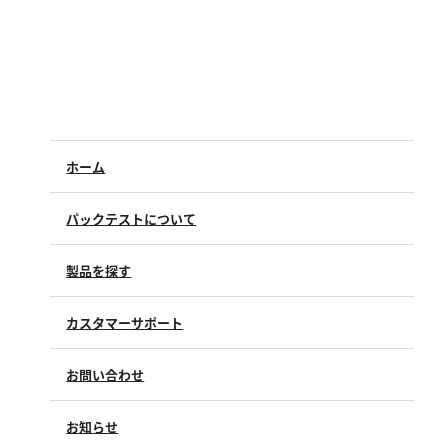
ホーム
パックテストについて
製品を探す
カスタマーサポート
よくあるご質問（FAQ）
お問い合わせ
修理点検
製品情報
製品のご購入について
お知らせ
購入方法