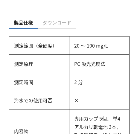
亜硫酸
硫酸
製品仕様
ダウンロード
窒素
アンモニウム
測定範囲（全硬度）
20 ～ 100 mg/L
亜硝酸
硝酸
測定原理
PC 吸光光度法
全窒素
測定時間
2 分
りん
りん酸
海水での使用可否
×
全りん
専用カップ 5個、 単4
その他
アルカリ乾電池 3本、
内容物