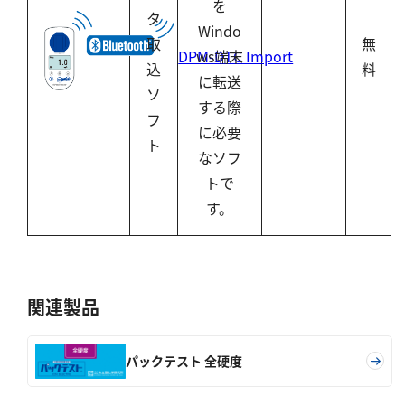
を
タ
Windo
取
無
ws端末
DPM-DTC Import
込
料
に転送
ソ
する際
フ
に必要
ト
なソフ
トで
す。
関連製品
パックテスト 全硬度