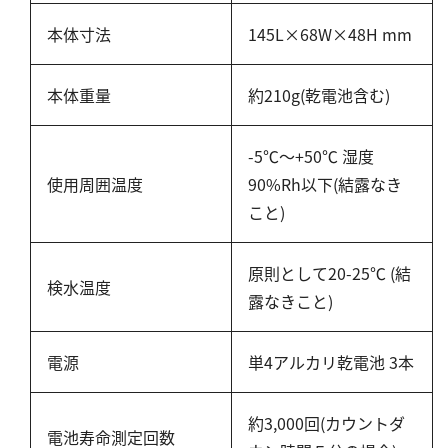
シリカ
本体寸法
145L×68W×48H mm
ビタミンC
ひ素
本体重量
約210g(乾電池含む)
アスベスト
グルタミン酸
-5℃～+50℃ 湿度
吸光度
使用周囲温度
90%Rh以下(結露なき
濁度|色度
こと)
溶存酸素
原則として20-25℃ (結
検水温度
露なきこと)
電源
単4アルカリ乾電池 3本
約3,000回(カウントダ
電池寿命測定回数