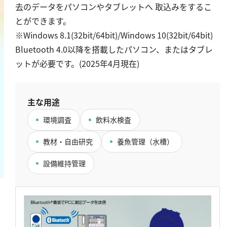
去のデータをパソコンやタブレットへ 取込みをするこ
鉄
とができます。
銅
※Windows 8.1(32bit/64bit)/Windows 10(32bit/64bit)
鉛
Bluetooth 4.0以降を搭載したパソコン、またはタブレ
ニッケル
ットが必要です。(2025年4月現在)
マンガン
モリブデン
主な用途
金属総量
環境調査
飲料水検査
有機汚濁
教材・自由研究
養魚管理（水槽）
BOD
設備維持管理
COD
過マンガン酸カリウム消費量
TOC