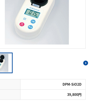
シアン
界面活性剤
ふっ素
油分
ホルムアルデヒド
グルコース
過酸化水素
ヒドラジン
オゾン
フェノール
シリカ
ビタミンC
ひ素
アスベスト
グルタミン酸
吸光度
濁度|色度
溶存酸素
DPM-SiO2D
39,800円