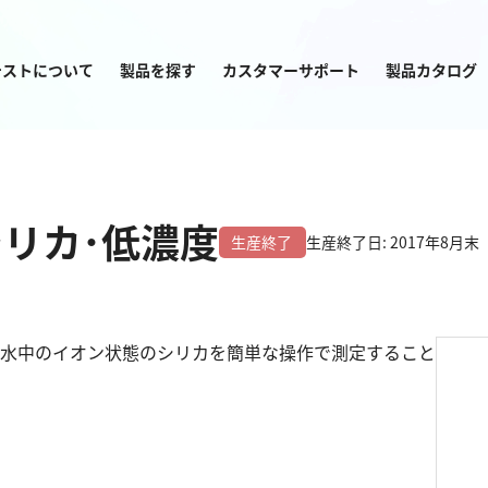
テストについて
製品を探す
カスタマーサポート
製品カタログ
目的から
製品を探す
シリカ･低濃度
生産終了
生産終了日: 2017年8月末
水中のイオン状態のシリカを簡単な操作で測定すること
塩素
窒素
亜塩素酸ナトリウム
アンモニウム
二酸化塩素
亜硝酸