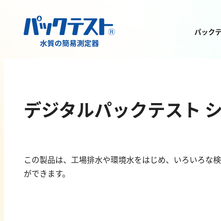
パック
測定物質から
製品を探す
デジタルパックテスト 
この製品は、工場排水や環境水をはじめ、いろいろな検
ができます。
金属
有機汚濁
亜鉛
BOD
アルミニウム
COD