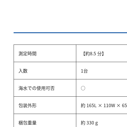
測定時間
【約8.5 分】
入数
1台
海水での使用可否
○
包装外形
約 165L × 110W × 6
梱包重量
約 330 g