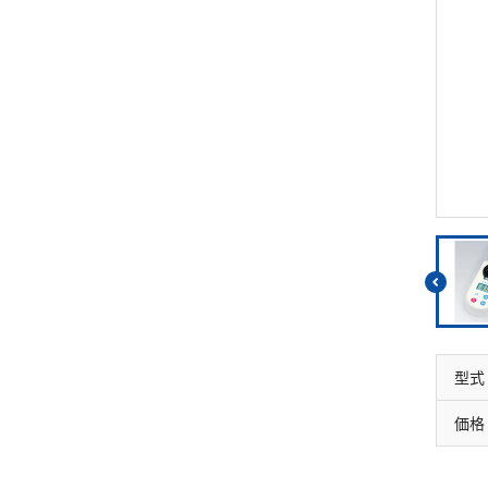
リウム消費量
遊離残留塩素
硝酸
総残留塩素
全窒素
硫黄
りん
硫化物（硫化水素）
りん酸
亜硫酸
全りん
硫酸
型式
価格