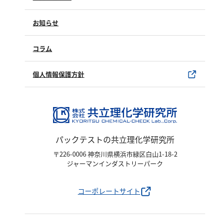
シリカ
修理点検
製品情報
ビタミンC
製品のご購入について
お知らせ
購入方法
ひ素
SDSについて
試薬サンプル
コラム
アスベスト
ユーザー登録
製品カタログ
グルタミン酸
水銀使用製品について
個人情報保護方針
吸光度
該非判定書について
濁度|色度
溶存酸素
パックテストの共立理化学研究所
〒226-0006 神奈川県横浜市緑区白山1-18-2
ジャーマンインダストリーパーク
コーポレートサイト