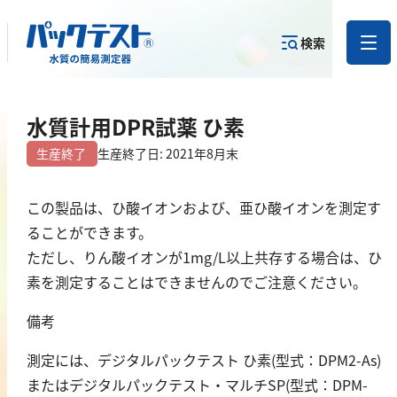
検索
測定物質か
水質計用DPR試薬 ひ素
目的から
カテゴリー
ら
製品を探す
で探す
製品を探す
生産終了
生産終了日: 2021年8月末
金属
この製品は、ひ酸イオンおよび、亜ひ酸イオンを測定す
ることができます。
亜鉛
ただし、りん酸イオンが1mg/L以上共存する場合は、ひ
アルミニウム
素を測定することはできませんのでご注意ください。
カドミウム
備考
金
銀
測定には、デジタルパックテスト ひ素(型式：DPM2-As)
クロム
またはデジタルパックテスト・マルチSP(型式：DPM-