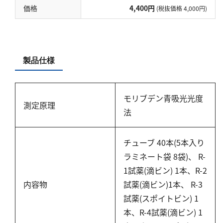
硬度
価格
4,400円
(税抜価格 4,000円)
カルシウム
全硬度
マグネシウム
製品仕様
塩素
モリブデン青吸光光度
測定原理
亜塩素酸ナトリウム
法
二酸化塩素
遊離残留塩素
チューブ 40本(5本入り
ラミネート袋 8袋)、 R-
総残留塩素
1試薬(滴ビン) 1本、R-2
硫黄
内容物
試薬(滴ビン)1本、 R-3
試薬(スポイトビン) 1
硫化物（硫化水素）
本、R-4試薬(滴ビン) 1