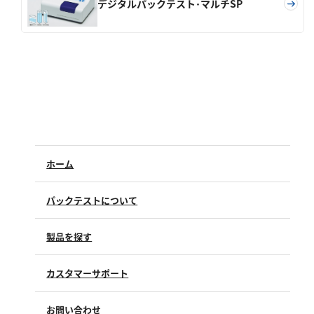
デジタルパックテスト･マルチSP
塩化物
アルカリ度
pH
ほう素
シアン
界面活性剤
ふっ素
ホーム
油分
ホルムアルデヒド
パックテストについて
グルコース
過酸化水素
製品を探す
ヒドラジン
カスタマーサポート
オゾン
よくあるご質問（FAQ）
フェノール
お問い合わせ