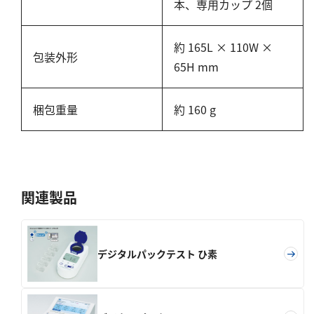
亜硫酸
本、専用カップ 2個
硫酸
約 165L × 110W ×
窒素
包装外形
65H mm
アンモニウム
梱包重量
約 160 g
亜硝酸
硝酸
全窒素
りん
関連製品
りん酸
全りん
デジタルパックテスト ひ素
その他