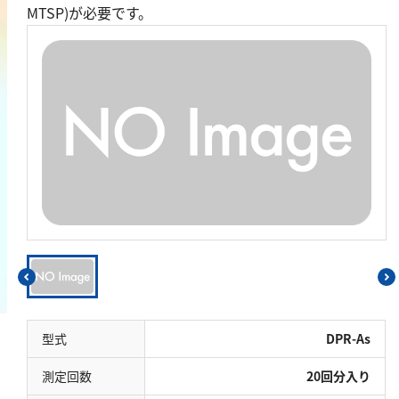
MTSP)が必要です。
鉄
銅
鉛
ニッケル
マンガン
モリブデン
金属総量
有機汚濁
BOD
COD
過マンガン酸カリウム消費量
型式
DPR-As
TOC
測定回数
20回分入り