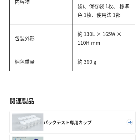
亜硫酸
内容物
袋)、保存袋 1枚、 標準
硫酸
色 1枚、使用法 1部
窒素
約 130L × 165W ×
包装外形
アンモニウム
110H mm
亜硝酸
硝酸
梱包重量
約 360 g
全窒素
りん
関連製品
りん酸
全りん
パックテスト専用カップ
その他