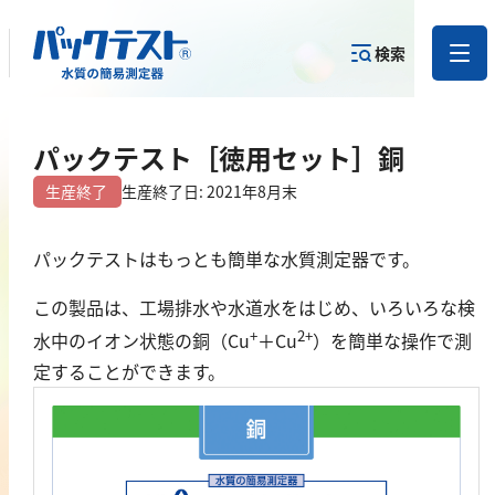
検索
測定物質か
パックテスト［徳用セット］銅
目的から
カテゴリー
ら
製品を探す
で探す
製品を探す
生産終了
生産終了日: 2021年8月末
金属
パックテストはもっとも簡単な水質測定器です。
亜鉛
この製品は、工場排水や水道水をはじめ、いろいろな検
アルミニウム
+
2
+
水中のイオン状態の銅（Cu
＋Cu
）を簡単な操作で測
定することができます。
カドミウム
金
銀
クロム