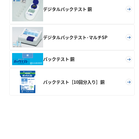
塩化物
デジタルパックテスト 銅
アルカリ度
pH
ほう素
デジタルパックテスト･マルチSP
シアン
界面活性剤
パックテスト 銅
ふっ素
油分
パックテスト［10回分入り］銅
ホルムアルデヒド
グルコース
過酸化水素
ヒドラジン
オゾン
フェノール