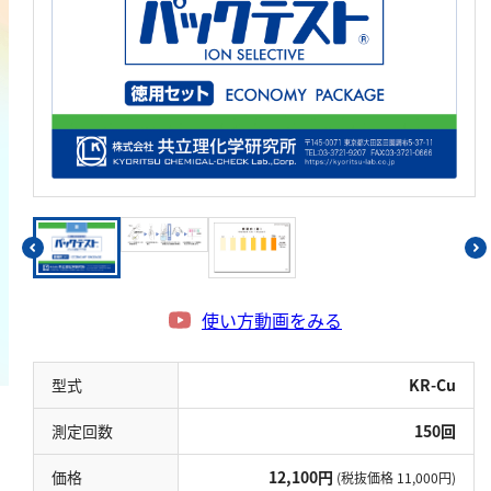
鉄
銅
鉛
ニッケル
マンガン
モリブデン
金属総量
有機汚濁
使い方動画をみる
BOD
COD
型式
KR-Cu
過マンガン酸カリウム消費量
測定回数
150回
TOC
価格
12,100円
(税抜価格 11,000円)