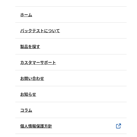
シリカ
ビタミンC
ホーム
ひ素
パックテストについて
アスベスト
グルタミン酸
製品を探す
吸光度
濁度|色度
カスタマーサポート
溶存酸素
よくあるご質問（FAQ）
お問い合わせ
修理点検
製品情報
製品のご購入について
お知らせ
購入方法
SDSについて
試薬サンプル
コラム
ユーザー登録
製品カタログ
水銀使用製品について
個人情報保護方針
該非判定書について