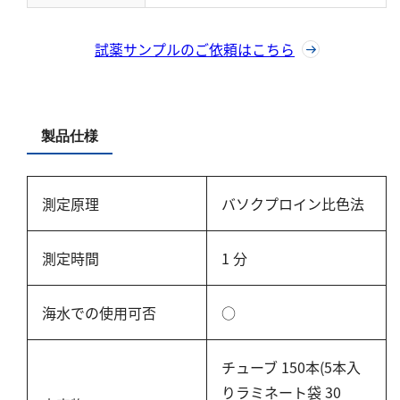
硬度
試薬サンプルのご依頼はこちら
カルシウム
全硬度
マグネシウム
製品仕様
塩素
亜塩素酸ナトリウム
測定原理
バソクプロイン比色法
二酸化塩素
遊離残留塩素
測定時間
1 分
総残留塩素
海水での使用可否
○
硫黄
チューブ 150本(5本入
硫化物（硫化水素）
りラミネート袋 30