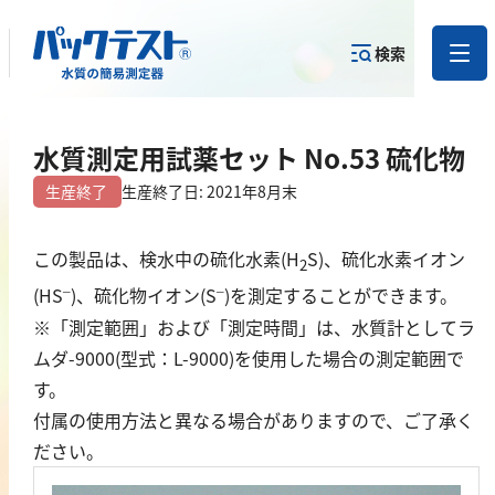
検索
測定物質か
水質測定用試薬セット No.53 硫化物
目的から
カテゴリー
ら
製品を探す
で探す
製品を探す
生産終了
生産終了日: 2021年8月末
金属
この製品は、検水中の硫化水素(H
S)、硫化水素イオン
2
–
–
(HS
)、硫化物イオン(S
)を測定することができます。
亜鉛
※「測定範囲」および「測定時間」は、水質計としてラ
アルミニウム
ムダ-9000(型式：L-9000)を使用した場合の測定範囲で
カドミウム
す。
金
付属の使用方法と異なる場合がありますので、ご了承く
銀
ださい。
クロム