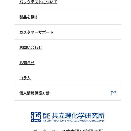
パックテストについて
塩化物
アルカリ度
製品を探す
pH
ほう素
カスタマーサポート
シアン
よくあるご質問（FAQ）
お問い合わせ
界面活性剤
修理点検
製品情報
ふっ素
製品のご購入について
お知らせ
購入方法
油分
SDSについて
試薬サンプル
コラム
ホルムアルデヒド
ユーザー登録
製品カタログ
グルコース
水銀使用製品について
個人情報保護方針
過酸化水素
該非判定書について
ヒドラジン
オゾン
フェノール