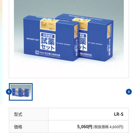
鉄
銅
鉛
ニッケル
マンガン
モリブデン
金属総量
有機汚濁
BOD
COD
過マンガン酸カリウム消費量
型式
LR-S
TOC
価格
5,060円
(税抜価格 4,600円)