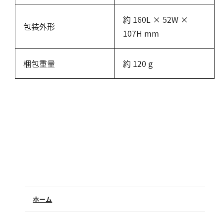
亜硫酸
硫酸
約 160L × 52W ×
包装外形
107H mm
窒素
梱包重量
約 120 g
アンモニウム
亜硝酸
硝酸
全窒素
りん
りん酸
全りん
ホーム
その他