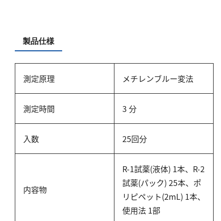
硬度
カルシウム
製品仕様
全硬度
マグネシウム
測定原理
メチレンブルー変法
塩素
測定時間
3 分
亜塩素酸ナトリウム
二酸化塩素
入数
25回分
遊離残留塩素
総残留塩素
R-1試薬(液体) 1本、R-2
硫黄
試薬(パック) 25本、ポ
内容物
リピペット(2mL) 1本、
硫化物（硫化水素）
使用法 1部