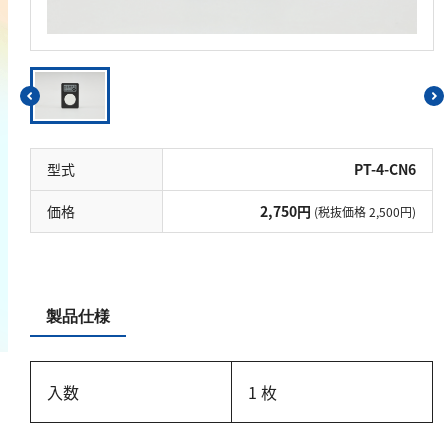
鉄
銅
鉛
ニッケル
マンガン
型式
PT-4-CN6
モリブデン
金属総量
価格
2,750円
(税抜価格 2,500円)
有機汚濁
BOD
製品仕様
COD
過マンガン酸カリウム消費量
入数
1 枚
TOC