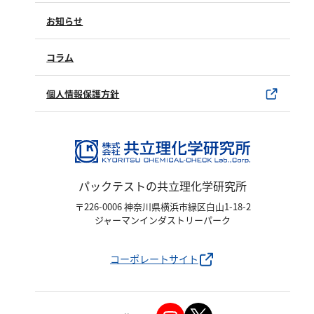
亜硫酸
製品情報
製品のご購入について
お知らせ
硫酸
購入方法
SDSについて
窒素
試薬サンプル
コラム
ユーザー登録
製品カタログ
アンモニウム
水銀使用製品について
個人情報保護方針
亜硝酸
該非判定書について
硝酸
全窒素
パックテストの共立理化学研究所
りん
〒226-0006 神奈川県横浜市緑区白山1-18-2
ジャーマンインダストリーパーク
りん酸
全りん
コーポレートサイト
その他