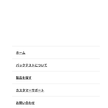
硬度
カルシウム
全硬度
マグネシウム
塩素
ホーム
亜塩素酸ナトリウム
二酸化塩素
パックテストについて
遊離残留塩素
総残留塩素
製品を探す
硫黄
カスタマーサポート
よくあるご質問（FAQ）
硫化物（硫化水素）
お問い合わせ
修理点検