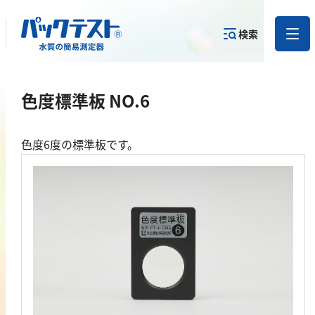
検索
測定物質か
色度標準板 NO.6
目的から
カテゴリー
ら
製品を探す
で探す
製品を探す
色度6度の標準板です。
金属
亜鉛
アルミニウム
カドミウム
金
銀
クロム