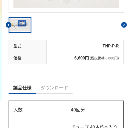
鉄
銅
鉛
ニッケル
マンガン
型式
TNP-P-R
モリブデン
価格
6,600円
(税抜価格 6,000円)
金属総量
有機汚濁
BOD
製品仕様
ダウンロード
COD
過マンガン酸カリウム消費量
入数
40回分
TOC
チューブ 40本(5本入り