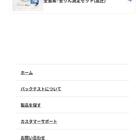
亜硫酸
全窒素･全りん測定セット(高圧)
硫酸
窒素
アンモニウム
亜硝酸
硝酸
全窒素
ホーム
りん
パックテストについて
りん酸
製品を探す
全りん
カスタマーサポート
その他
よくあるご質問（FAQ）
お問い合わせ