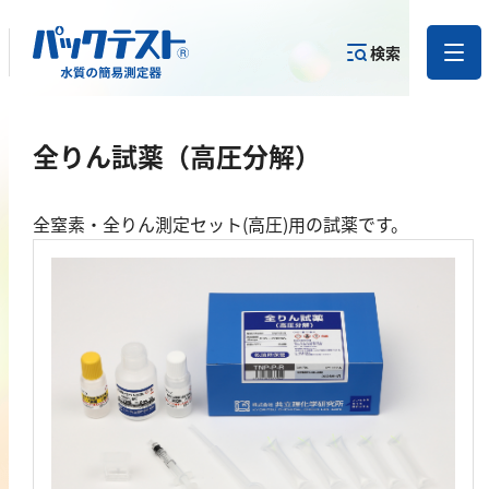
検索
測定物質か
全りん試薬（高圧分解）
目的から
カテゴリー
ら
製品を探す
で探す
製品を探す
全窒素・全りん測定セット(高圧)用の試薬です。
金属
亜鉛
アルミニウム
カドミウム
金
銀
クロム