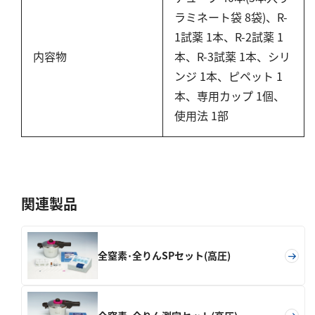
硬度
ラミネート袋 8袋)、R-
1試薬 1本、R-2試薬 1
カルシウム
内容物
本、R-3試薬 1本、シリ
全硬度
ンジ 1本、ピペット 1
マグネシウム
本、専用カップ 1個、
使用法 1部
塩素
亜塩素酸ナトリウム
二酸化塩素
遊離残留塩素
関連製品
総残留塩素
硫黄
全窒素･全りんSPセット(高圧)
硫化物（硫化水素）