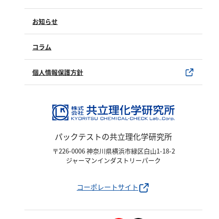
修理点検
塩化物
製品情報
製品のご購入について
アルカリ度
お知らせ
購入方法
pH
SDSについて
試薬サンプル
コラム
ほう素
ユーザー登録
製品カタログ
シアン
水銀使用製品について
個人情報保護方針
界面活性剤
該非判定書について
ふっ素
油分
ホルムアルデヒド
パックテストの共立理化学研究所
グルコース
〒226-0006 神奈川県横浜市緑区白山1-18-2
ジャーマンインダストリーパーク
過酸化水素
ヒドラジン
コーポレートサイト
オゾン
フェノール