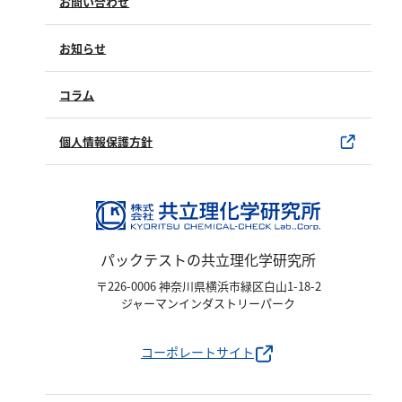
お問い合わせ
塩化物
修理点検
製品情報
アルカリ度
製品のご購入について
お知らせ
購入方法
pH
SDSについて
試薬サンプル
コラム
ほう素
ユーザー登録
製品カタログ
シアン
水銀使用製品について
個人情報保護方針
界面活性剤
該非判定書について
ふっ素
油分
ホルムアルデヒド
パックテストの共立理化学研究所
グルコース
〒226-0006 神奈川県横浜市緑区白山1-18-2
過酸化水素
ジャーマンインダストリーパーク
ヒドラジン
コーポレートサイト
オゾン
フェノール