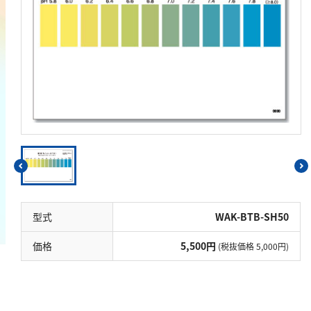
鉄
銅
鉛
ニッケル
マンガン
モリブデン
金属総量
有機汚濁
BOD
型式
WAK-BTB-SH50
COD
価格
5,500円
(税抜価格 5,000円)
過マンガン酸カリウム消費量
TOC