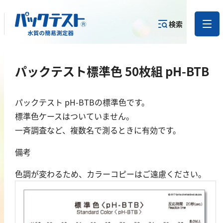
検索
測定物質か
パックテスト標準色 50枚組 pH-BTB
目的から
カテゴリー
ら
製品を探す
で探す
製品を探す
パックテスト pH-BTBの標準色です。
金属
標準色ケースはついていません。
一斉調査など、複数名で測るときに有効です。
亜鉛
備考
アルミニウム
カドミウム
色調が変わるため、カラーコピーはご遠慮ください。
金
銀
クロム