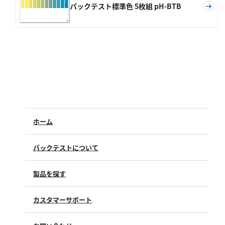
亜硫酸
パックテスト標準色 5枚組 pH-BTB
硫酸
窒素
アンモニウム
亜硝酸
硝酸
全窒素
ホーム
りん
パックテストについて
りん酸
製品を探す
全りん
カスタマーサポート
その他
よくあるご質問（FAQ）