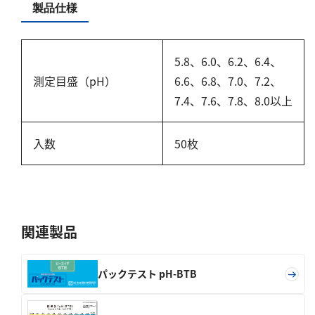
硬度
製品仕様
カルシウム
5.8、6.0、6.2、6.4、
全硬度
測定目盛（pH）
6.6、6.8、7.0、7.2、
マグネシウム
7.4、7.6、7.8、8.0以上
塩素
入数
50枚
亜塩素酸ナトリウム
二酸化塩素
遊離残留塩素
総残留塩素
関連製品
硫黄
パックテスト pH-BTB
硫化物（硫化水素）