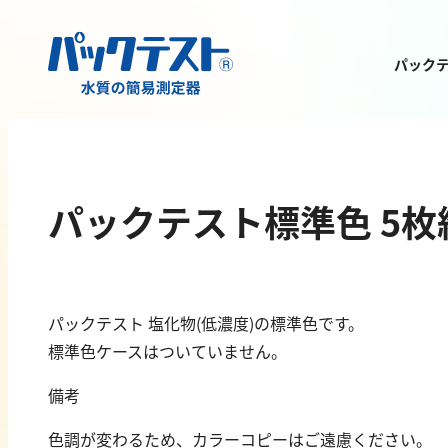
パック
測定物質から
製品を探す
パックテスト標準色 5枚
パックテスト 塩化物(低濃度)の標準色です。
標準色ケースはついていません。
金属
有機汚濁
備考
亜鉛
BOD
色調が変わるため、カラーコピーはご遠慮ください。
アルミニウム
COD