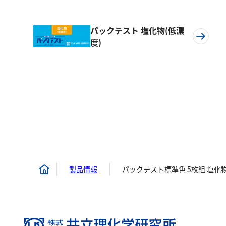
パックテスト 塩化物(低濃
度)
製品情報
パックテスト標準色 5枚組 塩化物