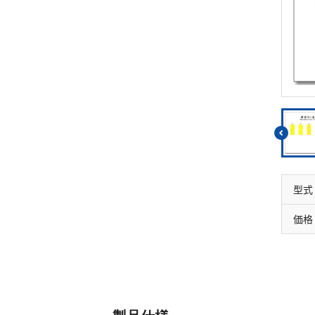
リウム消費量
遊離残留塩素
硝酸
総残留塩素
全窒素
硫黄
りん
硫化物（硫化水素）
りん酸
亜硫酸
全りん
硫酸
型式
価格