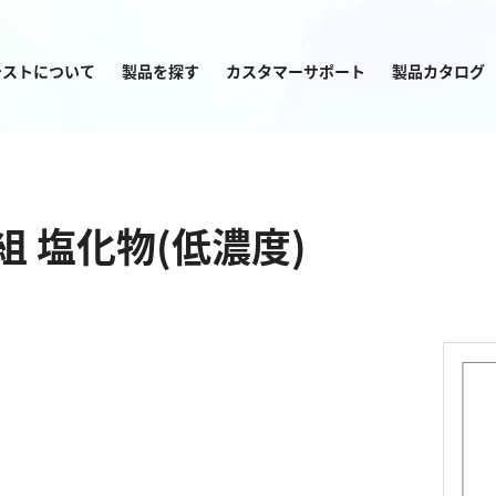
テストについて
製品を探す
カスタマーサポート
製品カタログ
目的から
製品を探す
組 塩化物(低濃度)
塩素
窒素
亜塩素酸ナトリウム
アンモニウム
二酸化塩素
亜硝酸