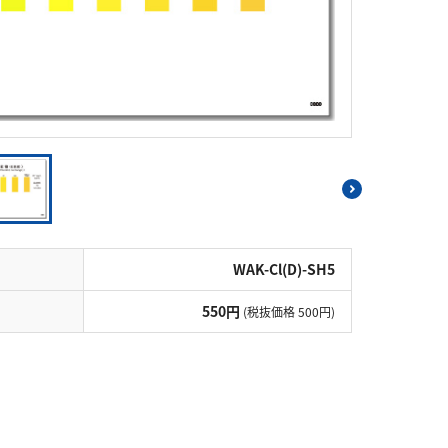
シアン
界面活性剤
ふっ素
油分
ホルムアルデヒド
グルコース
過酸化水素
ヒドラジン
オゾン
フェノール
シリカ
ビタミンC
ひ素
アスベスト
グルタミン酸
吸光度
濁度|色度
溶存酸素
WAK-Cl(D)-SH5
550円
(税抜価格 500円)