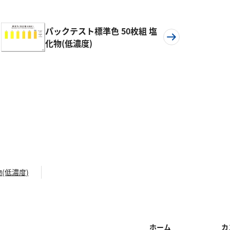
パックテスト標準色 50枚組 塩
化物(低濃度)
(低濃度)
ホーム
カ