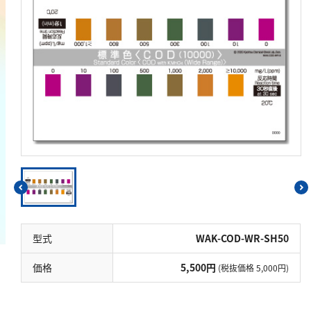
鉄
銅
鉛
ニッケル
マンガン
モリブデン
金属総量
有機汚濁
BOD
COD
型式
WAK-COD-WR-SH50
過マンガン酸カリウム消費量
価格
5,500円
(税抜価格 5,000円)
TOC