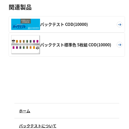
亜硫酸
関連製品
硫酸
窒素
パックテスト COD(10000)
アンモニウム
パックテスト標準色 5枚組 COD(10000)
亜硝酸
硝酸
全窒素
りん
りん酸
全りん
ホーム
その他
パックテストについて