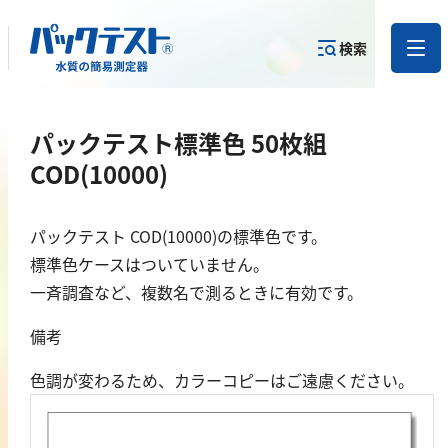
検索
測定物質か
パックテスト標準色 50枚組
目的から
カテゴリー
ら
製品を探す
で探す
製品を探す
COD(10000)
金属
パックテスト COD(10000)の標準色です。
標準色ケースはついていません。
亜鉛
一斉調査など、複数名で測るときに有効です。
アルミニウム
備考
カドミウム
金
色調が変わるため、カラーコピーはご遠慮ください。
銀
クロム