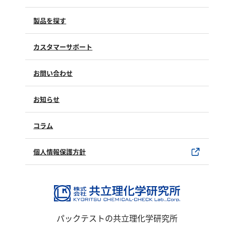
塩化物
製品を探す
アルカリ度
pH
カスタマーサポート
ほう素
よくあるご質問（FAQ）
シアン
お問い合わせ
修理点検
界面活性剤
製品情報
製品のご購入について
お知らせ
ふっ素
購入方法
SDSについて
油分
試薬サンプル
コラム
ユーザー登録
ホルムアルデヒド
製品カタログ
水銀使用製品について
グルコース
個人情報保護方針
過酸化水素
該非判定書について
ヒドラジン
オゾン
フェノール
パックテストの共立理化学研究所