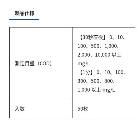
硬度
製品仕様
カルシウム
全硬度
【30秒直後】 0、10、
マグネシウム
100、500、1,000、
塩素
2,000、10,000 以上
測定目盛（COD）
mg/L
亜塩素酸ナトリウム
【1分】 0、10、100、
二酸化塩素
300、500、800、
遊離残留塩素
1,000 以上 mg/L
総残留塩素
入数
50枚
硫黄
硫化物（硫化水素）