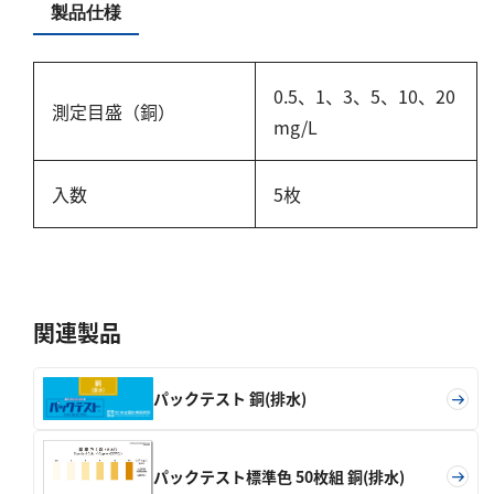
硬度
製品仕様
カルシウム
0.5、1、3、5、10、20
全硬度
測定目盛（銅）
mg/L
マグネシウム
塩素
入数
5枚
亜塩素酸ナトリウム
二酸化塩素
遊離残留塩素
関連製品
総残留塩素
パックテスト 銅(排水)
硫黄
硫化物（硫化水素）
パックテスト標準色 50枚組 銅(排水)