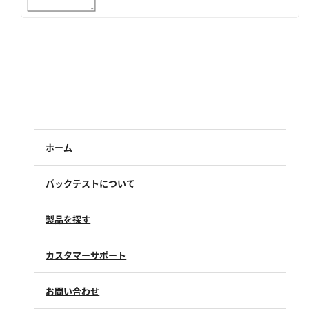
亜硫酸
硫酸
窒素
アンモニウム
亜硝酸
硝酸
ホーム
全窒素
パックテストについて
りん
製品を探す
りん酸
全りん
カスタマーサポート
よくあるご質問（FAQ）
その他
お問い合わせ
修理点検