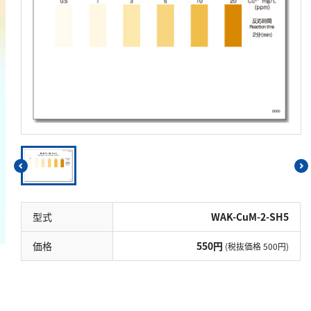
鉄
銅
鉛
ニッケル
マンガン
モリブデン
金属総量
有機汚濁
BOD
型式
WAK-CuM-2-SH5
COD
価格
550円
(税抜価格 500円)
過マンガン酸カリウム消費量
TOC