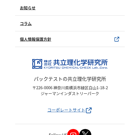
製品情報
塩化物
製品のご購入について
お知らせ
購入方法
アルカリ度
SDSについて
pH
試薬サンプル
コラム
ユーザー登録
ほう素
製品カタログ
水銀使用製品について
個人情報保護方針
シアン
該非判定書について
界面活性剤
ふっ素
油分
パックテストの共立理化学研究所
ホルムアルデヒド
〒226-0006 神奈川県横浜市緑区白山1-18-2
グルコース
ジャーマンインダストリーパーク
過酸化水素
ヒドラジン
コーポレートサイト
オゾン
フェノール
Follow US