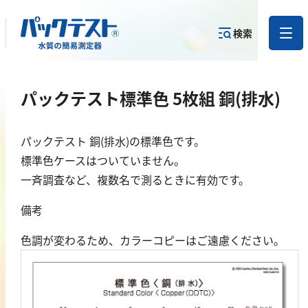
検索
測定物質か
パックテスト標準色 5枚組 銅(排水)
目的から
カテゴリー
ら
製品を探す
で探す
製品を探す
パックテスト 銅(排水)の標準色です。
金属
標準色ケースはついていません。
一斉調査など、複数名で測るときに有効です。
亜鉛
備考
アルミニウム
カドミウム
色調が変わるため、カラーコピーはご遠慮ください。
金
銀
クロム