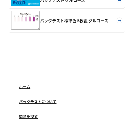
亜硫酸
パックテスト グルコース
硫酸
パックテスト標準色 5枚組 グルコース
窒素
アンモニウム
亜硝酸
硝酸
全窒素
りん
ホーム
りん酸
パックテストについて
全りん
製品を探す
その他