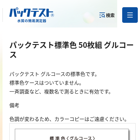
検索
測定物質か
パックテスト標準色 50枚組 グルコー
目的から
カテゴリー
ら
製品を探す
で探す
製品を探す
ス
金属
パックテスト グルコースの標準色です。
標準色ケースはついていません。
亜鉛
一斉調査など、複数名で測るときに有効です。
アルミニウム
備考
カドミウム
金
色調が変わるため、カラーコピーはご遠慮ください。
銀
クロム