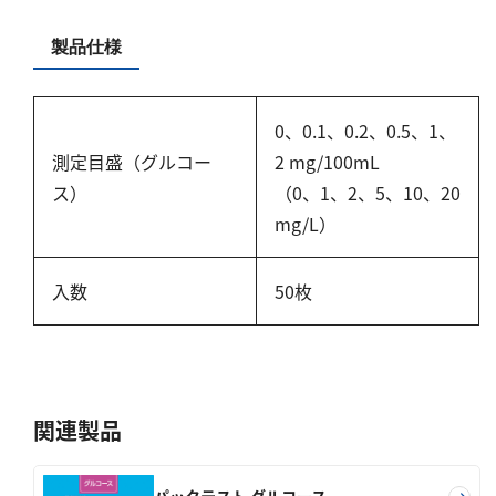
硬度
製品仕様
カルシウム
全硬度
0、0.1、0.2、0.5、1、
マグネシウム
測定目盛（グルコー
2 mg/100mL
塩素
ス）
（0、1、2、5、10、20
mg/L）
亜塩素酸ナトリウム
二酸化塩素
入数
50枚
遊離残留塩素
総残留塩素
硫黄
関連製品
硫化物（硫化水素）