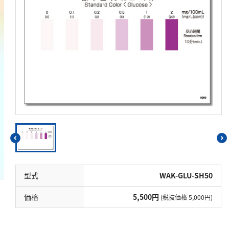
鉄
銅
鉛
ニッケル
マンガン
モリブデン
金属総量
有機汚濁
BOD
COD
型式
WAK-GLU-SH50
過マンガン酸カリウム消費量
価格
5,500円
(税抜価格 5,000円)
TOC