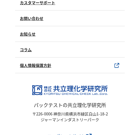
カスタマーサポート
塩化物
アルカリ度
よくあるご質問（FAQ）
お問い合わせ
pH
修理点検
製品情報
ほう素
製品のご購入について
お知らせ
購入方法
シアン
SDSについて
試薬サンプル
コラム
界面活性剤
ユーザー登録
製品カタログ
ふっ素
水銀使用製品について
個人情報保護方針
油分
該非判定書について
ホルムアルデヒド
グルコース
過酸化水素
パックテストの共立理化学研究所
ヒドラジン
〒226-0006 神奈川県横浜市緑区白山1-18-2
オゾン
ジャーマンインダストリーパーク
フェノール