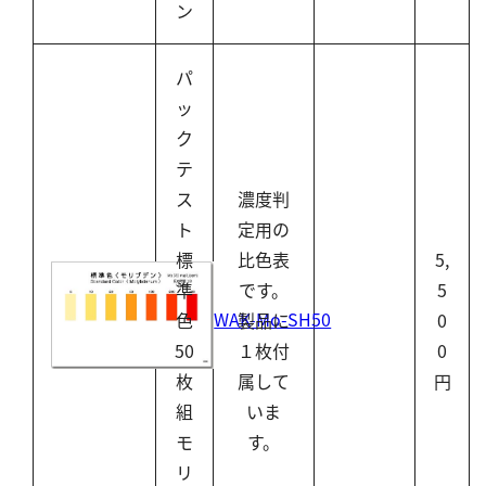
ン
パ
ッ
ク
テ
ス
濃度判
ト
定用の
標
比色表
5,
準
です。
5
WAK-Mo-SH50
色
製品に
0
50
１枚付
0
枚
属して
円
組
いま
モ
す。
リ