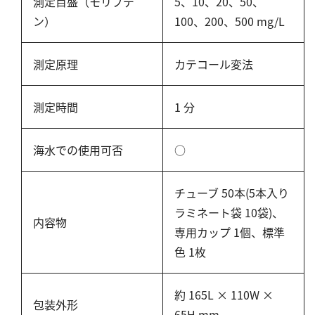
亜硫酸
測定目盛（モリブデ
5、10、20、50、
ン）
100、200、500 mg/L
硫酸
窒素
測定原理
カテコール変法
アンモニウム
測定時間
1 分
亜硝酸
硝酸
海水での使用可否
○
全窒素
チューブ 50本(5本入り
りん
ラミネート袋 10袋)、
内容物
りん酸
専用カップ 1個、標準
色 1枚
全りん
その他
約 165L × 110W ×
包装外形
65H mm