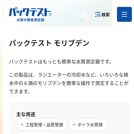
検索
測定物質か
パックテスト モリブデン
目的から
カテゴリー
ら
製品を探す
で探す
製品を探す
パックテストはもっとも簡単な水質測定器です。
金属
この製品は、ラジエーターの冷却水など、いろいろな検
亜鉛
水中の６価のモリブデンを簡単な操作で測定することが
できます。
アルミニウム
カドミウム
金
主な用途
銀
工程管理・品質管理
ボイラ水管理
クロム