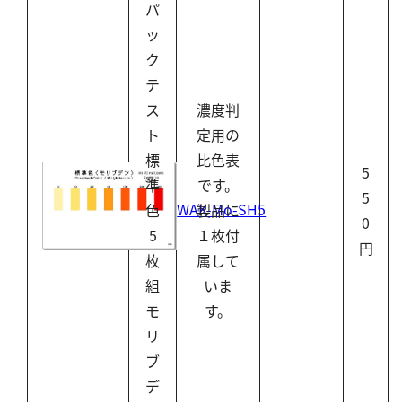
パ
ッ
ク
テ
ス
濃度判
ト
定用の
標
比色表
5
準
です。
5
WAK-Mo-SH5
色
製品に
0
5
１枚付
円
枚
属して
組
いま
モ
す。
リ
ブ
デ