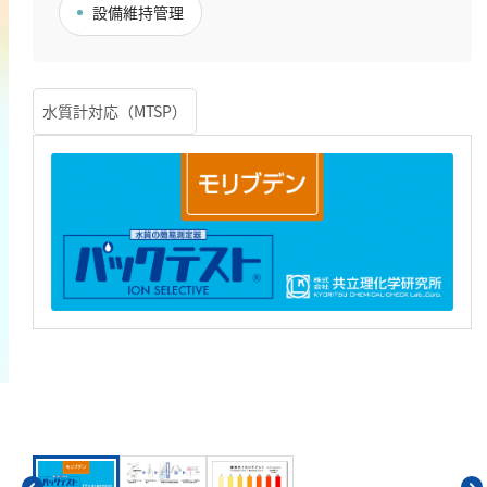
設備維持管理
鉄
銅
鉛
水質計対応（MTSP）
ニッケル
マンガン
モリブデン
金属総量
有機汚濁
BOD
COD
過マンガン酸カリウム消費量
TOC