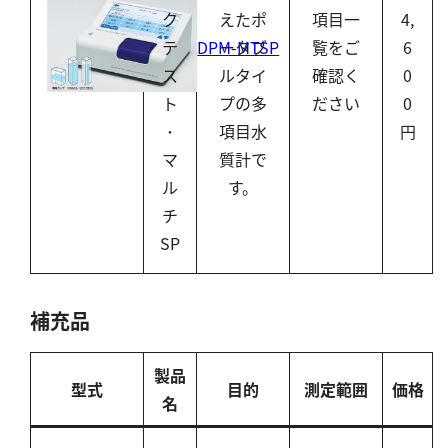
シリカ
ク
えたポ
項目一
4,
ビタミンC
DPM-MTSP
テ
ータブ
覧をご
6
ス
ルタイ
確認く
0
ひ素
ト
プの多
ださい
0
アスベスト
･
項目水
円
グルタミン酸
マ
質計で
吸光度
ル
す。
濁度|色度
チ
溶存酸素
SP
補充品
製品
型式
目的
測定範囲
価格
名