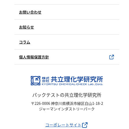
よくあるご質問（FAQ）
お問い合わせ
修理点検
製品情報
製品のご購入について
お知らせ
購入方法
SDSについて
試薬サンプル
コラム
ユーザー登録
製品カタログ
水銀使用製品について
個人情報保護方針
該非判定書について
パックテストの共立理化学研究所
〒226-0006 神奈川県横浜市緑区白山1-18-2
ジャーマンインダストリーパーク
コーポレートサイト