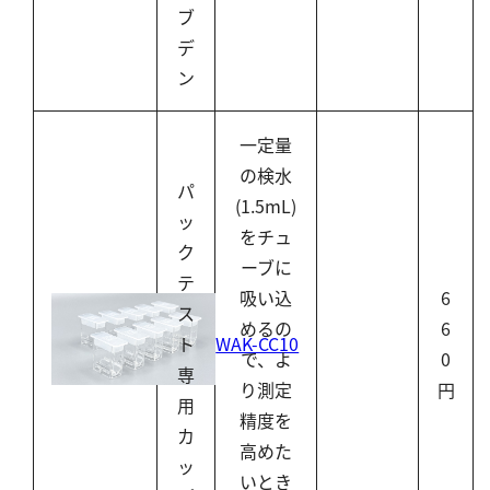
ブ
デ
ン
一定量
の検水
パ
(1.5mL)
ッ
をチュ
ク
ーブに
テ
吸い込
6
ス
めるの
6
WAK-CC10
ト
で、よ
0
専
り測定
円
用
精度を
カ
高めた
ッ
いとき