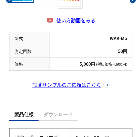
硬度
カルシウム
使い方動画をみる
全硬度
マグネシウム
型式
WAK-Mo
測定回数
50回
塩素
価格
5,060円
(税抜価格 4,600円)
亜塩素酸ナトリウム
二酸化塩素
試薬サンプルのご依頼はこちら
遊離残留塩素
総残留塩素
硫黄
製品仕様
ダウンロード
硫化物（硫化水素）