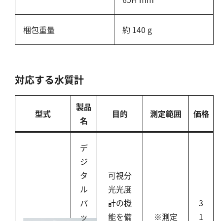
塩化物
アルカリ度
梱包重量
約 140 g
pH
ほう素
シアン
対応する水質計
界面活性剤
ふっ素
製品
型式
目的
測定範囲
価格
油分
名
ホルムアルデヒド
デ
グルコース
ジ
過酸化水素
タ
可視分
ヒドラジン
ル
光光度
オゾン
パ
計の機
3
フェノール
ッ
能を備
※測定
1