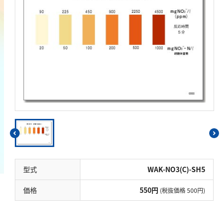
鉄
銅
鉛
ニッケル
マンガン
モリブデン
金属総量
有機汚濁
BOD
COD
型式
WAK-NO3(C)-SH5
過マンガン酸カリウム消費量
価格
550円
(税抜価格 500円)
TOC