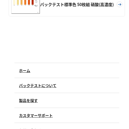
亜硫酸
パックテスト標準色 50枚組 硝酸(高濃度)
硫酸
窒素
アンモニウム
亜硝酸
硝酸
全窒素
ホーム
りん
パックテストについて
りん酸
製品を探す
全りん
カスタマーサポート
その他
よくあるご質問（FAQ）