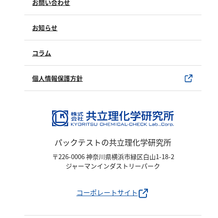
お問い合わせ
塩化物
修理点検
製品情報
アルカリ度
製品のご購入について
お知らせ
購入方法
pH
SDSについて
ほう素
試薬サンプル
コラム
ユーザー登録
シアン
製品カタログ
水銀使用製品について
個人情報保護方針
界面活性剤
該非判定書について
ふっ素
油分
ホルムアルデヒド
パックテストの共立理化学研究所
グルコース
〒226-0006 神奈川県横浜市緑区白山1-18-2
過酸化水素
ジャーマンインダストリーパーク
ヒドラジン
オゾン
コーポレートサイト
フェノール