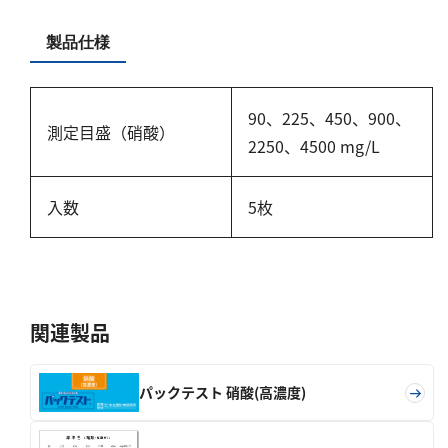
硬度
製品仕様
カルシウム
全硬度
90、225、450、900、
マグネシウム
測定目盛（硝酸）
2250、4500 mg/L
塩素
入数
5枚
亜塩素酸ナトリウム
二酸化塩素
遊離残留塩素
総残留塩素
関連製品
硫黄
パックテスト 硝酸(高濃度)
硫化物（硫化水素）