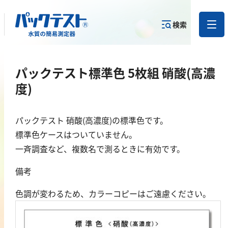
検索
測定物質か
パックテスト標準色 5枚組 硝酸(高濃
目的から
カテゴリー
ら
製品を探す
で探す
製品を探す
度)
金属
パックテスト 硝酸(高濃度)の標準色です。
標準色ケースはついていません。
亜鉛
一斉調査など、複数名で測るときに有効です。
アルミニウム
備考
カドミウム
金
色調が変わるため、カラーコピーはご遠慮ください。
銀
クロム