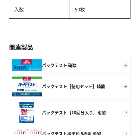
硬度
入数
50枚
カルシウム
全硬度
マグネシウム
関連製品
塩素
パックテスト 硝酸
亜塩素酸ナトリウム
二酸化塩素
遊離残留塩素
パックテスト［徳用セット］硝酸
総残留塩素
硫黄
パックテスト［10回分入り］硝酸
硫化物（硫化水素）
パックテスト標準色 5枚組 硝酸