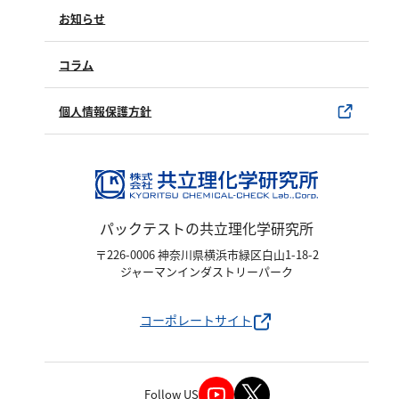
製品情報
塩化物
製品のご購入について
お知らせ
購入方法
アルカリ度
SDSについて
試薬サンプル
コラム
pH
ユーザー登録
製品カタログ
ほう素
水銀使用製品について
個人情報保護方針
シアン
該非判定書について
界面活性剤
ふっ素
油分
パックテストの共立理化学研究所
ホルムアルデヒド
〒226-0006 神奈川県横浜市緑区白山1-18-2
グルコース
ジャーマンインダストリーパーク
過酸化水素
コーポレートサイト
ヒドラジン
オゾン
フェノール
Follow US