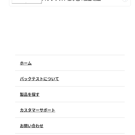
亜硫酸
硫酸
窒素
アンモニウム
亜硝酸
硝酸
ホーム
全窒素
パックテストについて
りん
製品を探す
りん酸
全りん
カスタマーサポート
よくあるご質問（FAQ）
その他
お問い合わせ
修理点検