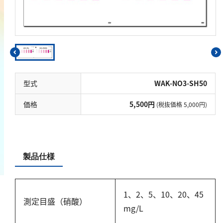
鉄
銅
鉛
ニッケル
マンガン
型式
WAK-NO3-SH50
モリブデン
金属総量
価格
5,500円
(税抜価格 5,000円)
有機汚濁
BOD
製品仕様
COD
過マンガン酸カリウム消費量
1、2、5、10、20、45
測定目盛（硝酸）
TOC
mg/L