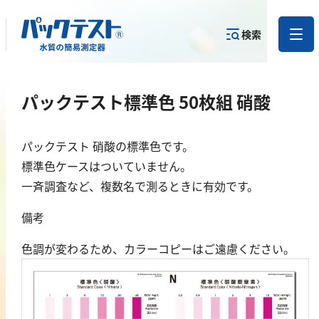
検索
測定物質か
パックテスト標準色 50枚組 硝酸
目的から
カテゴリー
ら
製品を探す
で探す
製品を探す
パックテスト 硝酸の標準色です。
金属
標準色ケースはついていません。
一斉調査など、複数名で測るときに有効です。
亜鉛
備考
アルミニウム
カドミウム
色調が変わるため、カラーコピーはご遠慮ください。
金
銀
クロム