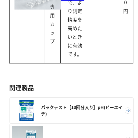
で、よ
0
専
り測定
円
用
精度を
カ
高めた
ッ
いとき
プ
に有効
です。
関連製品
パックテスト［10回分入り］pH(ピーエイ
チ)