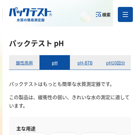
検索
測定物質か
パックテスト pH
目的から
カテゴリー
ら
製品を探す
で探す
製品を探す
酸性雨用
pH
pH-BTB
pH10回分
金属
亜鉛
パックテストはもっとも簡単な水質測定器です。
アルミニウム
この製品は、緩衝性の弱い、きれいな水の測定に適して
カドミウム
います。
金
銀
主な用途
クロム