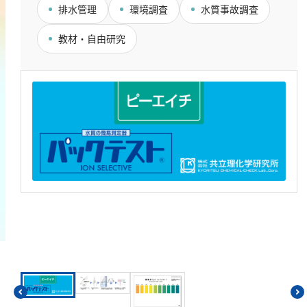
排水管理
環境調査
水質事故調査
鉄
銅
教材・自由研究
鉛
ニッケル
マンガン
モリブデン
金属総量
有機汚濁
BOD
COD
過マンガン酸カリウム消費量
TOC