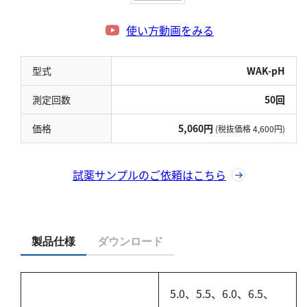
硬度
使い方動画をみる
カルシウム
全硬度
型式
WAK-pH
マグネシウム
測定回数
50回
塩素
価格
5,060円
(税抜価格 4,600円)
亜塩素酸ナトリウム
二酸化塩素
試薬サンプルのご依頼はこちら
遊離残留塩素
総残留塩素
製品仕様
ダウンロード
硫黄
硫化物（硫化水素）
5.0、5.5、6.0、6.5、