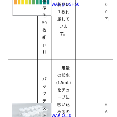
標
WAK-pH-SH50
製品に
0
準
１枚付
0
色
属して
円
50
いま
枚
す。
組
p
H
一定量
の検水
パ
(1.5mL)
ッ
をチュ
ク
ーブに
テ
吸い込
6
ス
めるの
6
WAK-CC10
ト