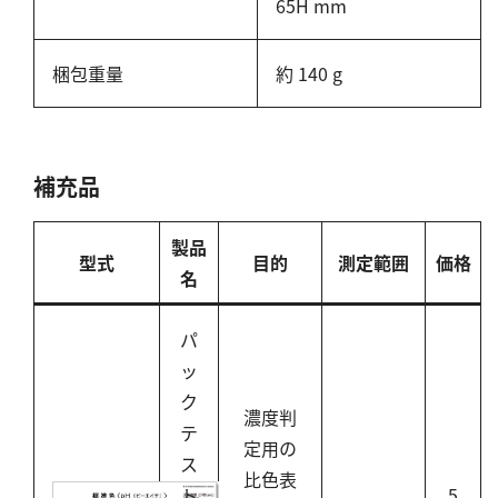
65H mm
塩化物
アルカリ度
梱包重量
約 140 g
pH
ほう素
シアン
補充品
界面活性剤
ふっ素
製品
型式
目的
測定範囲
価格
油分
名
ホルムアルデヒド
グルコース
パ
ッ
過酸化水素
ク
ヒドラジン
濃度判
テ
オゾン
定用の
ス
フェノール
比色表
ト
5