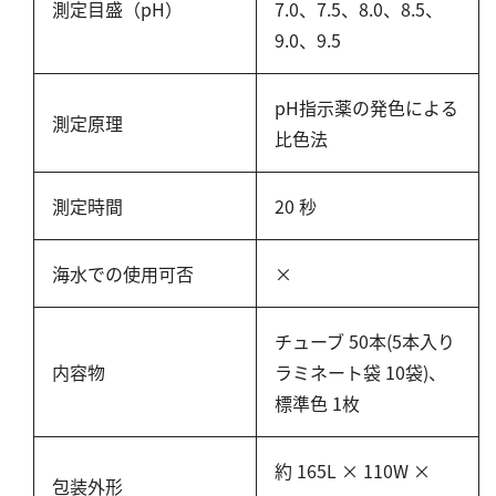
亜硫酸
測定目盛（pH）
7.0、7.5、8.0、8.5、
硫酸
9.0、9.5
窒素
pH指示薬の発色による
測定原理
比色法
アンモニウム
亜硝酸
測定時間
20 秒
硝酸
全窒素
海水での使用可否
×
りん
チューブ 50本(5本入り
りん酸
内容物
ラミネート袋 10袋)、
全りん
標準色 1枚
その他
約 165L × 110W ×
包装外形