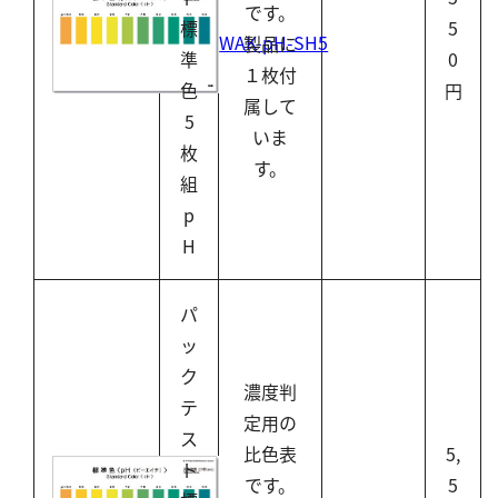
です。
シリカ
標
5
WAK-pH-SH5
製品に
ビタミンC
準
0
１枚付
ひ素
色
円
属して
5
アスベスト
いま
枚
グルタミン酸
す。
組
吸光度
p
濁度|色度
H
溶存酸素
パ
ッ
ク
濃度判
テ
定用の
ス
比色表
5,
ト
です。
5