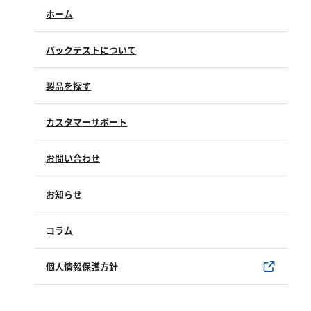
ホーム
パックテストについて
製品を探す
カスタマーサポート
よくあるご質問（FAQ）
お問い合わせ
修理点検
製品情報
製品のご購入について
お知らせ
購入方法
SDSについて
試薬サンプル
コラム
ユーザー登録
製品カタログ
水銀使用製品について
個人情報保護方針
該非判定書について