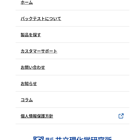
亜硫酸
ホーム
硫酸
パックテストについて
窒素
製品を探す
アンモニウム
亜硝酸
カスタマーサポート
硝酸
よくあるご質問（FAQ）
お問い合わせ
全窒素
修理点検
製品情報
製品のご購入について
お知らせ
りん
購入方法
SDSについて
試薬サンプル
コラム
りん酸
ユーザー登録
製品カタログ
全りん
水銀使用製品について
個人情報保護方針
該非判定書について
その他