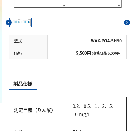
鉄
銅
鉛
ニッケル
型式
WAK-PO4-SH50
マンガン
モリブデン
価格
5,500円
(税抜価格 5,000円)
金属総量
有機汚濁
製品仕様
BOD
COD
0.2、0.5、1、2、5、
過マンガン酸カリウム消費量
測定目盛（りん酸）
10 mg/L
TOC