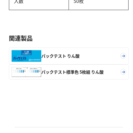
入数
50枚
硬度
カルシウム
全硬度
マグネシウム
関連製品
塩素
パックテスト りん酸
亜塩素酸ナトリウム
パックテスト標準色 5枚組 りん酸
二酸化塩素
遊離残留塩素
総残留塩素
硫黄
硫化物（硫化水素）