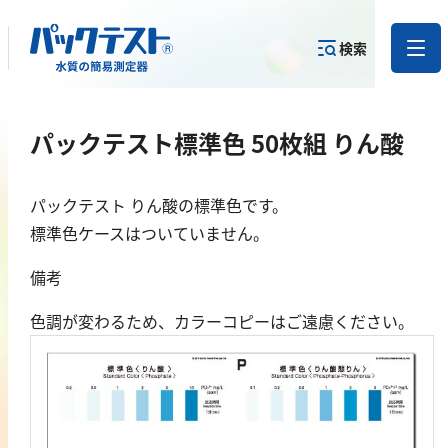
検索
測定物質か
パックテスト標準色 50枚組 りん酸
目的から
カテゴリー
ら
製品を探す
で探す
製品を探す
パックテスト りん酸の標準色です。
金属
標準色ケースはついていません。
亜鉛
備考
アルミニウム
色調が変わるため、カラーコピーはご遠慮ください。
カドミウム
金
銀
クロム