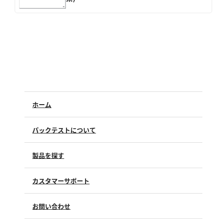
亜硫酸
硫酸
窒素
アンモニウム
亜硝酸
硝酸
ホーム
全窒素
パックテストについて
りん
製品を探す
りん酸
全りん
カスタマーサポート
よくあるご質問（FAQ）
その他
お問い合わせ
修理点検