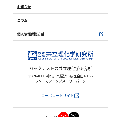
製品情報
塩化物
製品のご購入について
お知らせ
購入方法
アルカリ度
SDSについて
pH
試薬サンプル
コラム
ユーザー登録
ほう素
製品カタログ
水銀使用製品について
個人情報保護方針
シアン
該非判定書について
界面活性剤
ふっ素
油分
パックテストの共立理化学研究所
ホルムアルデヒド
〒226-0006 神奈川県横浜市緑区白山1-18-2
グルコース
ジャーマンインダストリーパーク
過酸化水素
ヒドラジン
コーポレートサイト
オゾン
フェノール