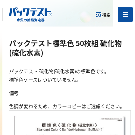
検索
測定物質か
パックテスト標準色 50枚組 硫化物
目的から
カテゴリー
ら
製品を探す
で探す
製品を探す
(硫化水素)
金属
パックテスト 硫化物(硫化水素)の標準色です。
標準色ケースはついていません。
亜鉛
アルミニウム
備考
カドミウム
色調が変わるため、カラーコピーはご遠慮ください。
金
銀
クロム