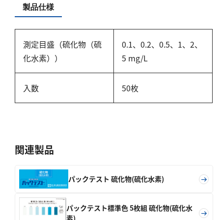
硬度
製品仕様
カルシウム
全硬度
測定目盛（硫化物（硫
0.1、0.2、0.5、1、2、
化水素））
5 mg/L
マグネシウム
塩素
入数
50枚
亜塩素酸ナトリウム
二酸化塩素
遊離残留塩素
関連製品
総残留塩素
硫黄
パックテスト 硫化物(硫化水素)
硫化物（硫化水素）
パックテスト標準色 5枚組 硫化物(硫化水
素)