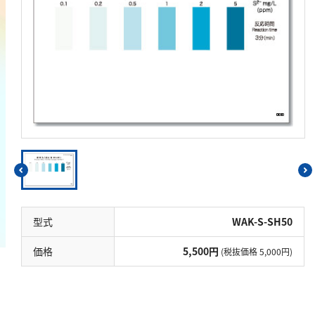
鉄
銅
鉛
ニッケル
マンガン
モリブデン
金属総量
有機汚濁
BOD
型式
WAK-S-SH50
COD
価格
5,500円
(税抜価格 5,000円)
過マンガン酸カリウム消費量
TOC