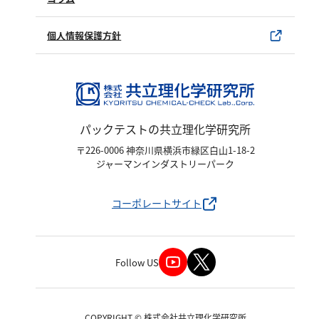
亜硫酸
ユーザー登録
製品カタログ
硫酸
水銀使用製品について
個人情報保護方針
窒素
該非判定書について
アンモニウム
亜硝酸
パックテストの共立理化学研究所
硝酸
〒226-0006 神奈川県横浜市緑区白山1-18-2
全窒素
ジャーマンインダストリーパーク
りん
コーポレートサイト
りん酸
全りん
Follow US
その他
COPYRIGHT © 株式会社共立理化学研究所