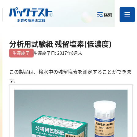
検索
測定物質か
分析用試験紙 残留塩素(低濃度)
目的から
カテゴリー
ら
製品を探す
で探す
製品を探す
生産終了
生産終了日: 2017年8月末
金属
この製品は、検水中の残留塩素を測定することができま
す。
亜鉛
アルミニウム
カドミウム
金
銀
クロム