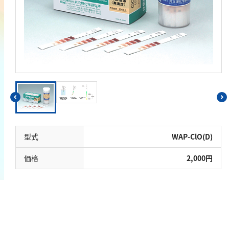
鉄
銅
鉛
ニッケル
マンガン
モリブデン
金属総量
有機汚濁
型式
WAP-ClO(D)
BOD
価格
2,000円
COD
過マンガン酸カリウム消費量
TOC