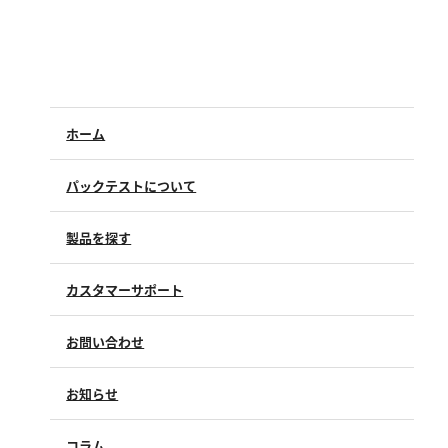
硬度
カルシウム
全硬度
マグネシウム
ホーム
塩素
パックテストについて
亜塩素酸ナトリウム
製品を探す
二酸化塩素
遊離残留塩素
カスタマーサポート
総残留塩素
よくあるご質問（FAQ）
お問い合わせ
修理点検
硫黄
製品情報
製品のご購入について
お知らせ
購入方法
硫化物（硫化水素）
SDSについて
試薬サンプル
コラム