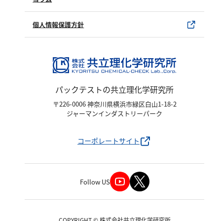
亜硫酸
ユーザー登録
製品カタログ
硫酸
水銀使用製品について
個人情報保護方針
窒素
該非判定書について
アンモニウム
亜硝酸
パックテストの共立理化学研究所
硝酸
〒226-0006 神奈川県横浜市緑区白山1-18-2
全窒素
ジャーマンインダストリーパーク
りん
コーポレートサイト
りん酸
全りん
Follow US
その他
COPYRIGHT © 株式会社共立理化学研究所