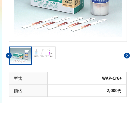
鉄
銅
鉛
ニッケル
マンガン
モリブデン
金属総量
有機汚濁
型式
WAP-Cr6+
BOD
価格
2,000円
COD
過マンガン酸カリウム消費量
TOC