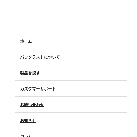
硬度
カルシウム
全硬度
マグネシウム
ホーム
塩素
パックテストについて
亜塩素酸ナトリウム
製品を探す
二酸化塩素
遊離残留塩素
カスタマーサポート
総残留塩素
よくあるご質問（FAQ）
お問い合わせ
修理点検
硫黄
製品情報
製品のご購入について
お知らせ
購入方法
硫化物（硫化水素）
SDSについて
試薬サンプル
コラム