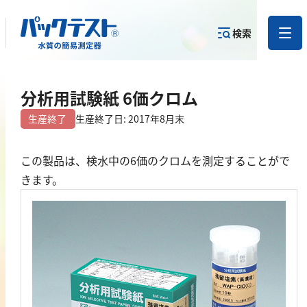
検索
測定物質か
分析用試験紙 6価クロム
目的から
カテゴリー
ら
製品を探す
で探す
製品を探す
生産終了
生産終了日: 2017年8月末
金属
この製品は、検水中の6価のクロムを測定することがで
きます。
亜鉛
アルミニウム
カドミウム
金
銀
クロム