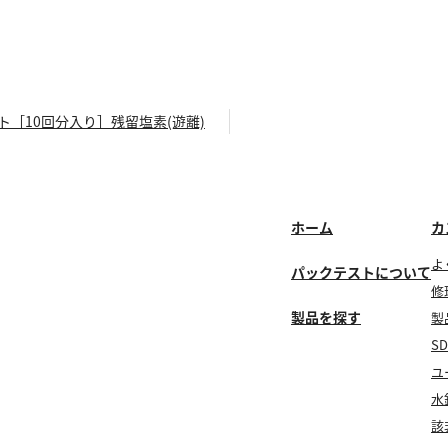
ト［10回分入り］残留塩素(遊離)
ホーム
カ
よ
パックテストについて
修
製品を探す
製
S
ユ
水
該