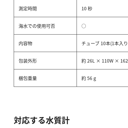
測定時間
10 秒
海水での使用可否
○
内容物
チューブ 10本(1本入
包装外形
約 26L × 110W × 16
梱包重量
約 56 g
対応する水質計