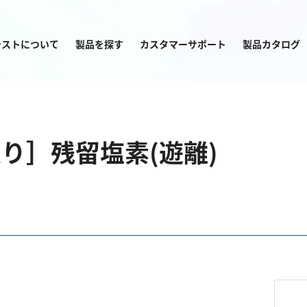
テストについて
製品を探す
カスタマーサポート
製品カタログ
目的から
製品を探す
り］残留塩素(遊離)
塩素
窒素
亜塩素酸ナトリウム
アンモニウム
二酸化塩素
亜硝酸