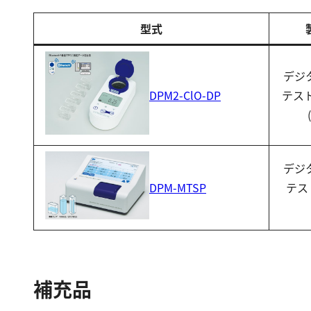
型式
デジ
テス
DPM2-ClO-DP
デジ
テス
DPM-MTSP
補充品