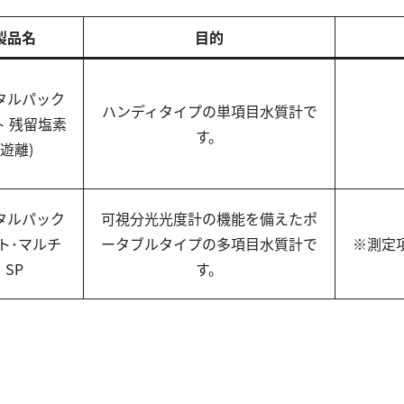
製品名
目的
タルパック
ハンディタイプの単項目水質計で
ト 残留塩素
す。
(遊離)
タルパック
可視分光光度計の機能を備えたポ
ト･マルチ
ータブルタイプの多項目水質計で
※測定
SP
す。