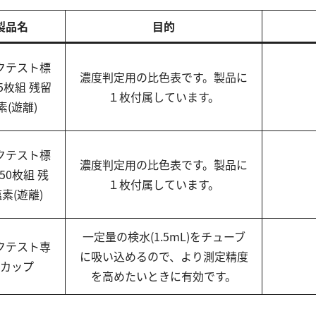
製品名
目的
クテスト標
濃度判定用の比色表です。製品に
5枚組 残留
１枚付属しています。
素(遊離)
クテスト標
濃度判定用の比色表です。製品に
50枚組 残
１枚付属しています。
素(遊離)
一定量の検水(1.5mL)をチューブ
クテスト専
に吸い込めるので、より測定精度
カップ
を高めたいときに有効です。