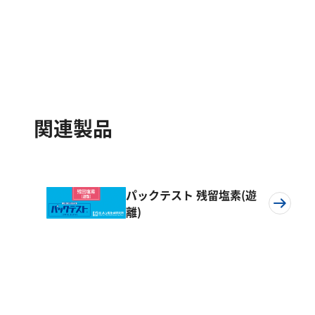
関連製品
パックテスト 残留塩素(遊
離)