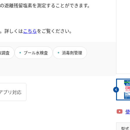
リウム消費量
遊離残留塩素
硝酸
の遊離残留塩素を測定することができます。
総残留塩素
全窒素
硫黄
りん
です。詳しくは
こちら
をご覧ください。
硫化物（硫化水素）
りん酸
亜硫酸
全りん
故調査
プール水検査
消毒剤管理
硫酸
アプリ対応
使
型式