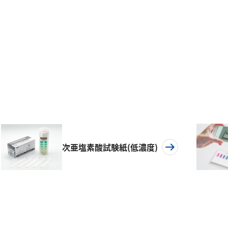
次亜塩素酸試験紙(低濃度)