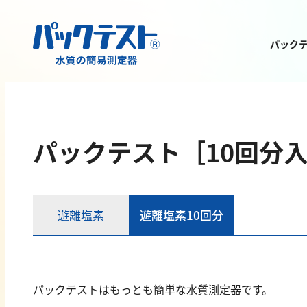
パック
測定物質から
製品を探す
パックテスト［10回分入
遊離塩素
遊離塩素10回分
金属
有機汚濁
亜鉛
BOD
パックテストはもっとも簡単な水質測定器です。
アルミニウム
COD