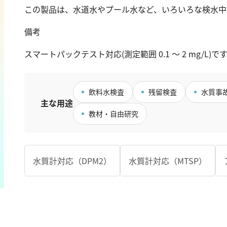
カドミウム
過マンガン酸カ
この製品は、水道水やプール水など、いろいろな検水中
金
TOC
備考
銀
クロム
硬度
スマートパックテスト対応(測定範囲 0.1 ～ 2 mg/L)
鉄
銅
カルシウム
鉛
全硬度
ニッケル
飲料水検査
残留検査
水質事
マグネシウム
主な用途
マンガン
教材・自由研究
モリブデン
金属総量
水質計対応（DPM2）
水質計対応（MTSP）