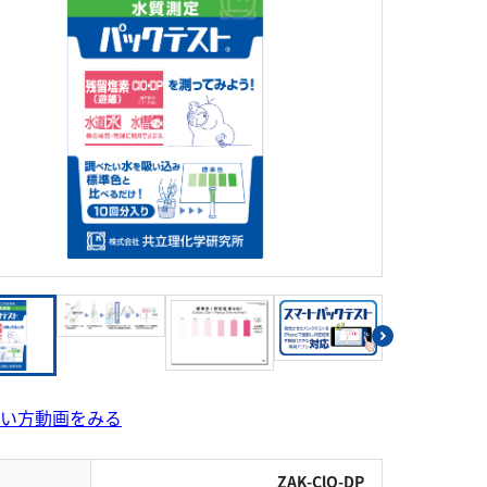
シアン
界面活性剤
ふっ素
油分
ホルムアルデヒド
グルコース
過酸化水素
ヒドラジン
オゾン
フェノール
シリカ
ビタミンC
ひ素
アスベスト
グルタミン酸
吸光度
濁度|色度
溶存酸素
い方動画をみる
ZAK-ClO-DP