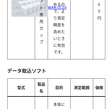
ス
めるの
6
WAK-CC10
ト
で、よ
0
専
り測定
円
用
精度を
カ
高めた
ッ
いとき
プ
に有効
です。
データ取込ソフト
製品
型式
目的
測定範囲
価格
名
本体に