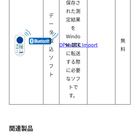
保存さ
れた測
デ
定結果
ー
を
タ
Windo
取
無
ws端末
DPM-DTC Import
込
料
に転送
ソ
する際
フ
に必要
ト
なソフ
トで
す。
関連製品