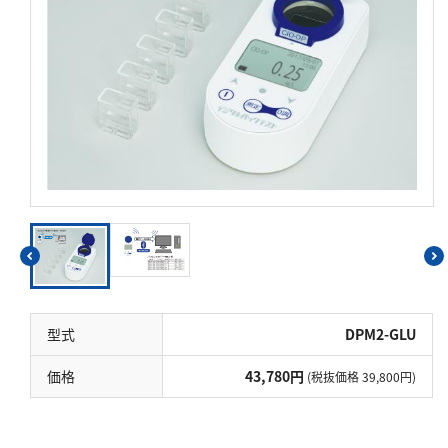
硬度
カルシウム
全硬度
マグネシウム
塩素
亜塩素酸ナトリウム
二酸化塩素
遊離残留塩素
総残留塩素
型式
DPM2-GLU
硫黄
価格
43,780円
(税抜価格 39,800円)
硫化物（硫化水素）