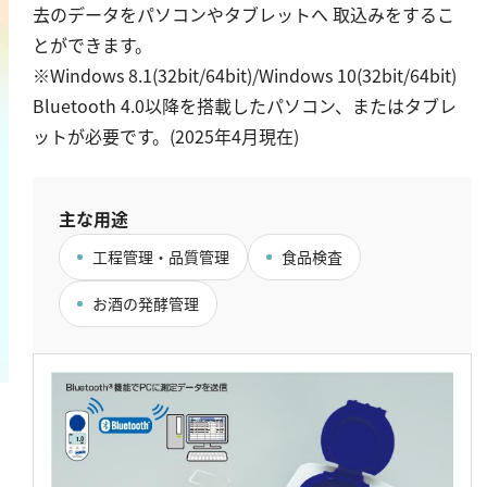
去のデータをパソコンやタブレットへ 取込みをするこ
鉄
とができます。
銅
※Windows 8.1(32bit/64bit)/Windows 10(32bit/64bit)
鉛
Bluetooth 4.0以降を搭載したパソコン、またはタブレ
ニッケル
ットが必要です。(2025年4月現在)
マンガン
モリブデン
主な用途
金属総量
工程管理・品質管理
食品検査
有機汚濁
お酒の発酵管理
BOD
COD
過マンガン酸カリウム消費量
TOC