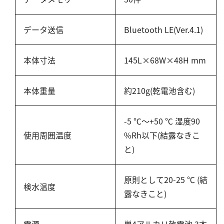
シリカ
ビタミンC
データ送信
Bluetooth LE(Ver.4.1)
ひ素
アスベスト
本体寸法
145L×68W×48H mm
グルタミン酸
吸光度
本体重量
約210g(乾電池含む)
濁度|色度
溶存酸素
-5 ℃～+50 ℃ 湿度90
使用周囲温度
%Rh以下(結露なきこ
と)
原則として20-25 ℃ (結
検水温度
露なきこと)
電源
単4アルカリ乾電池 3本