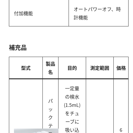
オートパワーオフ、時
付加機能
計機能
補充品
製品
型式
目的
測定範囲
価格
名
一定量
の検水
パ
(1.5mL)
ッ
をチュ
ク
ーブに
テ
吸い込
6