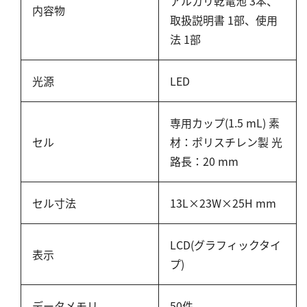
アルカリ乾電池 3本、
塩化物
内容物
取扱説明書 1部、使用
アルカリ度
法 1部
pH
ほう素
光源
LED
シアン
界面活性剤
専用カップ(1.5 mL) 素
ふっ素
セル
材：ポリスチレン製 光
路長：20 mm
油分
ホルムアルデヒド
セル寸法
13L×23W×25H mm
グルコース
過酸化水素
LCD(グラフィックタイ
ヒドラジン
表示
プ)
オゾン
フェノール
データメモリ
50件