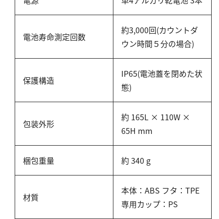
約3,000回(カウントダ
電池寿命測定回数
ウン時間５分の場合)
IP65(電池蓋を閉めた状
保護構造
態)
約 165L × 110W ×
包装外形
65H mm
梱包重量
約 340 g
本体：ABS フタ：TPE
材質
専用カップ：PS