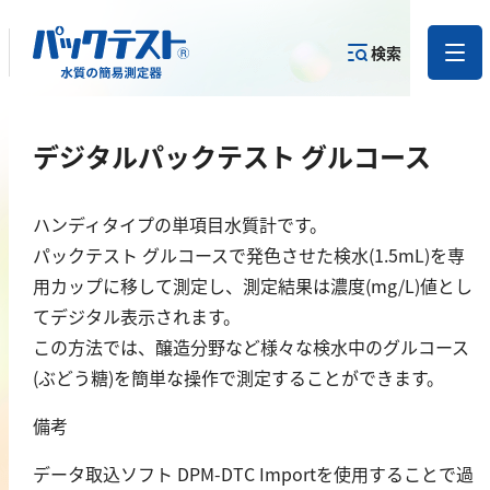
検索
測定物質か
デジタルパックテスト グルコース
目的から
カテゴリー
ら
製品を探す
で探す
製品を探す
ハンディタイプの単項目水質計です。
金属
パックテスト グルコースで発色させた検水(1.5mL)を専
用カップに移して測定し、測定結果は濃度(mg/L)値とし
亜鉛
てデジタル表示されます。
アルミニウム
この方法では、醸造分野など様々な検水中のグルコース
カドミウム
(ぶどう糖)を簡単な操作で測定することができます。
金
備考
銀
データ取込ソフト DPM-DTC Importを使用することで過
クロム