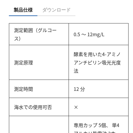
亜硫酸
硫酸
製品仕様
ダウンロード
窒素
測定範囲（グルコー
0.5 ～ 12mg/L
ス）
アンモニウム
亜硝酸
酵素を用いた4-アミノ
硝酸
測定原理
アンチピリン吸光光度
全窒素
法
りん
測定時間
12 分
りん酸
海水での使用可否
×
全りん
その他
専用カップ 5個、 単4