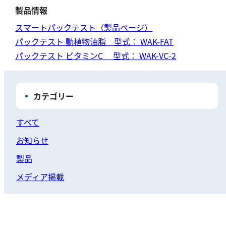
硬度
製品情報
スマートパックテスト（製品ページ）
カルシウム
パックテスト 動植物油脂 型式： WAK-FAT
全硬度
パックテスト ビタミンC 型式： WAK-VC-2
マグネシウム
塩素
カテゴリー
亜塩素酸ナトリウム
すべて
二酸化塩素
お知らせ
遊離残留塩素
製品
総残留塩素
メディア掲載
硫黄
硫化物（硫化水素）