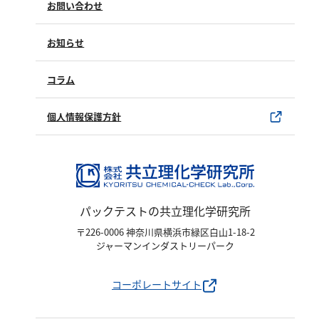
お問い合わせ
塩化物
修理点検
アルカリ度
製品情報
製品のご購入について
お知らせ
pH
購入方法
SDSについて
ほう素
試薬サンプル
コラム
ユーザー登録
シアン
製品カタログ
水銀使用製品について
個人情報保護方針
界面活性剤
該非判定書について
ふっ素
油分
ホルムアルデヒド
パックテストの共立理化学研究所
グルコース
〒226-0006 神奈川県横浜市緑区白山1-18-2
過酸化水素
ジャーマンインダストリーパーク
ヒドラジン
オゾン
コーポレートサイト
フェノール