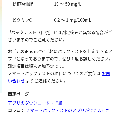
動植物油脂
10 ～ 50 mg/L
鉄
銅
ビタミンC
0.2 ～ 1 mg/100mL
鉛
ニッケル
1)
パックテスト（目視）とは測定範囲が異なる場合がご
マンガン
ざいますのでご注意ください。
モリブデン
お手元のiPhone®で手軽にパックテストを判定できるア
金属総量
プリとなっておりますので、ぜひ１度お試しください。
測定項目は順次追加予定です。
有機汚濁
スマートパックテストの項目についてのご要望は
お問
い合わせ
よりご連絡ください。
BOD
COD
関連ページ
過マンガン酸カリウム消費量
アプリのダウンロード・詳細
TOC
コラム：
スマートパックテストのアプリができました