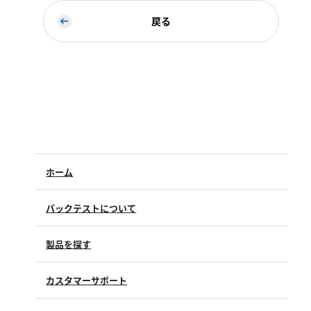
亜硫酸
戻る
硫酸
窒素
アンモニウム
亜硝酸
硝酸
全窒素
ホーム
りん
パックテストについて
りん酸
製品を探す
全りん
カスタマーサポート
その他
よくあるご質問（FAQ）