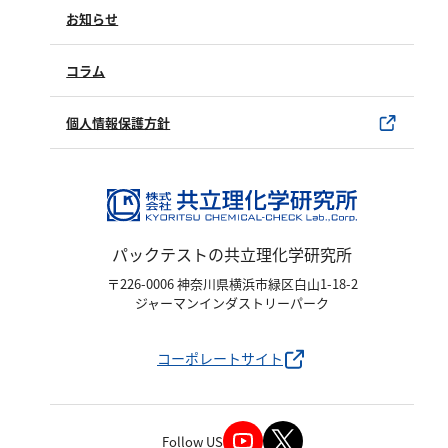
亜硫酸
製品情報
製品のご購入について
お知らせ
硫酸
購入方法
SDSについて
試薬サンプル
コラム
窒素
ユーザー登録
製品カタログ
水銀使用製品について
個人情報保護方針
アンモニウム
該非判定書について
亜硝酸
硝酸
全窒素
パックテストの共立理化学研究所
りん
〒226-0006 神奈川県横浜市緑区白山1-18-2
ジャーマンインダストリーパーク
りん酸
コーポレートサイト
全りん
その他
Follow US