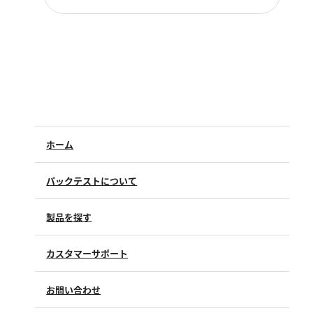
硬度
カルシウム
全硬度
マグネシウム
塩素
ホーム
亜塩素酸ナトリウム
二酸化塩素
パックテストについて
遊離残留塩素
製品を探す
総残留塩素
カスタマーサポート
硫黄
よくあるご質問（FAQ）
硫化物（硫化水素）
お問い合わせ
修理点検