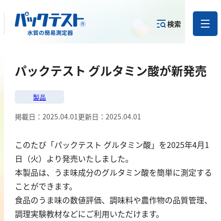
検索
測定物質か
パックテスト グルタミン酸が新発売
目的から
カテゴリー
ら
製品を探す
で探す
製品を探す
製品
金属
掲載日：
2025.04.01
更新日：
2025.04.01
亜鉛
このたび「パックテスト グルタミン酸」を2025年4月1
アルミニウム
日（火）より発売いたしました。
カドミウム
本製品は、うま味成分のグルタミン酸を簡単に測定する
金
ことができます。
銀
食品のうま味の数値評価、調味料や農作物の品質管理、
調理実験教材などにご利用いただけます。
クロム