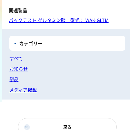
鉄
関連製品
銅
パックテスト グルタミン酸 型式： WAK-GLTM
鉛
ニッケル
マンガン
カテゴリー
モリブデン
すべて
金属総量
お知らせ
有機汚濁
製品
メディア掲載
BOD
COD
過マンガン酸カリウム消費量
TOC
戻る