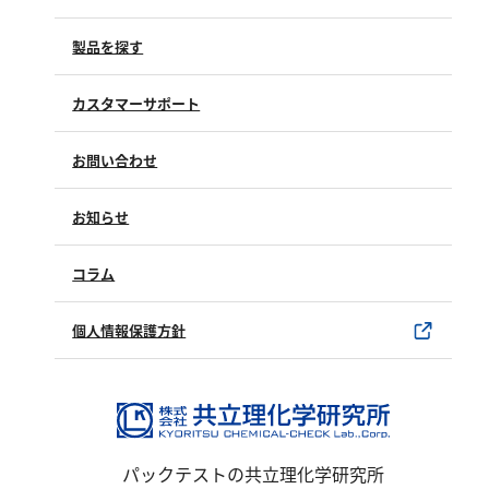
製品を探す
カスタマーサポート
よくあるご質問（FAQ）
お問い合わせ
修理点検
製品情報
製品のご購入について
お知らせ
購入方法
SDSについて
試薬サンプル
コラム
ユーザー登録
製品カタログ
水銀使用製品について
個人情報保護方針
該非判定書について
パックテストの共立理化学研究所