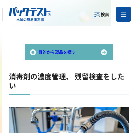
検索
測定物質か
目的から
カテゴリー
ら
製品を探す
で探す
製品を探す
目的から製品を探す
金属
消毒剤の濃度管理、 残留検査をした
亜鉛
い
アルミニウム
カドミウム
金
銀
クロム