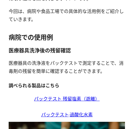
硬度
今回は、病院や食品工場での具体的な活用例をご紹介し
カルシウム
ていきます。
全硬度
マグネシウム
病院での使用例
塩素
医療器具洗浄後の残留確認
医療器具の洗浄液をパックテストで測定することで、消
亜塩素酸ナトリウム
毒剤の残留を簡単に確認することができます。
二酸化塩素
遊離残留塩素
調べられる製品はこちら
総残留塩素
パックテスト 残留塩素（遊離）
硫黄
パックテスト
過酸化水素
硫化物（硫化水素）