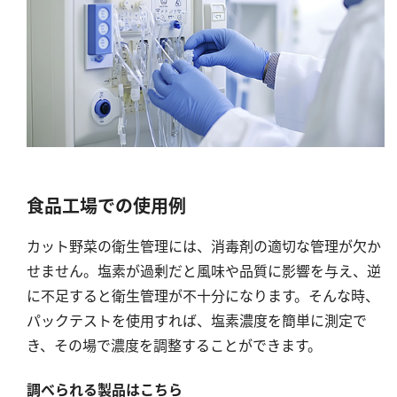
シリカ
ビタミンC
ひ素
アスベスト
グルタミン酸
吸光度
濁度|色度
食品工場での使用例
溶存酸素
カット野菜の衛生管理には、消毒剤の適切な管理が欠か
せません。塩素が過剰だと風味や品質に影響を与え、逆
に不足すると衛生管理が不十分になります。そんな時、
パックテストを使用すれば、塩素濃度を簡単に測定で
き、その場で濃度を調整することができます。
調べられる製品はこちら