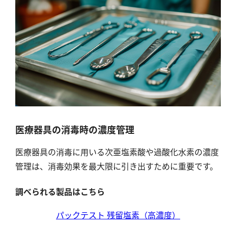
亜硫酸
硫酸
窒素
アンモニウム
亜硝酸
硝酸
全窒素
医療器具の消毒時の濃度管理
りん
医療器具の消毒に用いる次亜塩素酸や過酸化水素の濃度
管理は、消毒効果を最大限に引き出すために重要です。
りん酸
全りん
調べられる製品はこちら
その他
パックテスト 残留塩素（高濃度）