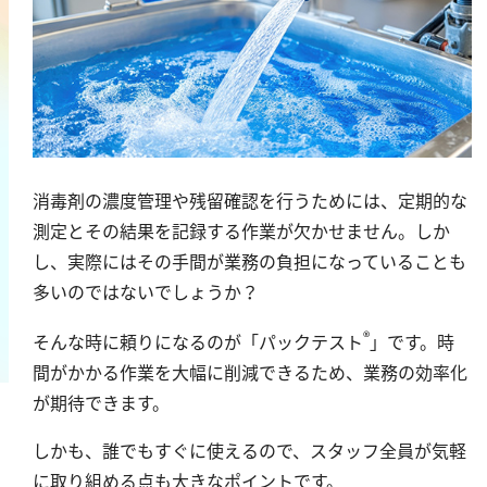
鉄
銅
鉛
ニッケル
マンガン
モリブデン
消毒剤の濃度管理や残留確認を行うためには、定期的な
金属総量
測定とその結果を記録する作業が欠かせません。しか
し、実際にはその手間が業務の負担になっていることも
有機汚濁
多いのではないでしょうか？
BOD
®
そんな時に頼りになるのが「パックテスト
」です。時
COD
間がかかる作業を大幅に削減できるため、業務の効率化
が期待できます。
過マンガン酸カリウム消費量
TOC
しかも、誰でもすぐに使えるので、スタッフ全員が気軽
に取り組める点も大きなポイントです。