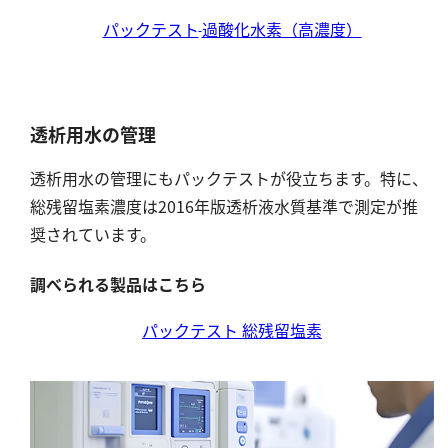
塩化物
パックテスト
過酸化水素（高濃度）
アルカリ度
pH
ほう素
透析用水の管理
シアン
界面活性剤
透析用水の管理にもパックテストが役立ちます。特に、
ふっ素
総残留塩素濃度は2016年版透析液水質基準で測定が推
奨されています。
油分
ホルムアルデヒド
調べられる製品はこちら
グルコース
パックテスト 総残留塩素
過酸化水素
ヒドラジン
オゾン
フェノール