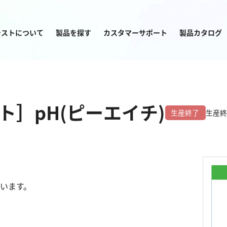
テストについて
製品を探す
カスタマーサポート
製品カタログ
目的から
製品を探す
］pH(ピーエイチ)
生産終了
生産終
塩素
窒素
います。
亜塩素酸ナトリウム
アンモニウム
二酸化塩素
亜硝酸