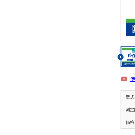
リウム消費量
遊離残留塩素
硝酸
総残留塩素
全窒素
硫黄
りん
硫化物（硫化水素）
りん酸
亜硫酸
全りん
硫酸
使
型式
測定
価格