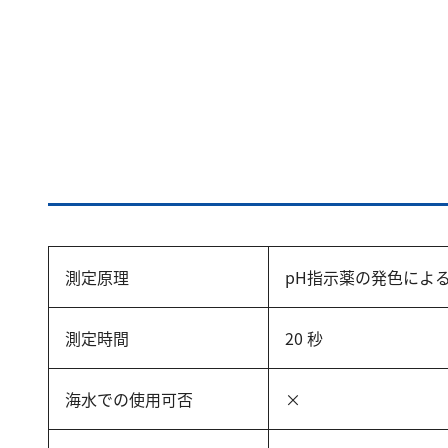
測定原理
pH指示薬の発色によ
測定時間
20 秒
海水での使用可否
×