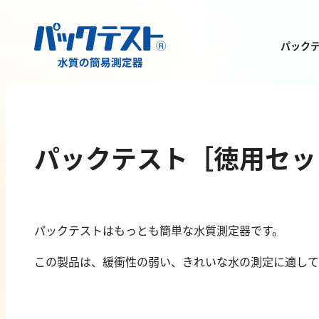
パック
測定物質から
製品を探す
パックテスト［徳用セット
パックテストはもっとも簡単な水質測定器です。
金属
有機汚濁
この製品は、緩衝性の弱い、きれいな水の測定に適して
亜鉛
BOD
アルミニウム
COD