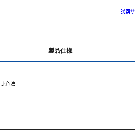
試薬サ
製品仕様
る比色法