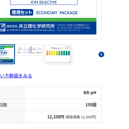
シアン
界面活性剤
ふっ素
油分
ホルムアルデヒド
グルコース
過酸化水素
ヒドラジン
オゾン
フェノール
シリカ
ビタミンC
ひ素
アスベスト
グルタミン酸
吸光度
濁度|色度
溶存酸素
い方動画をみる
KR-pH
回数
150回
12,100円
(税抜価格 11,000円)