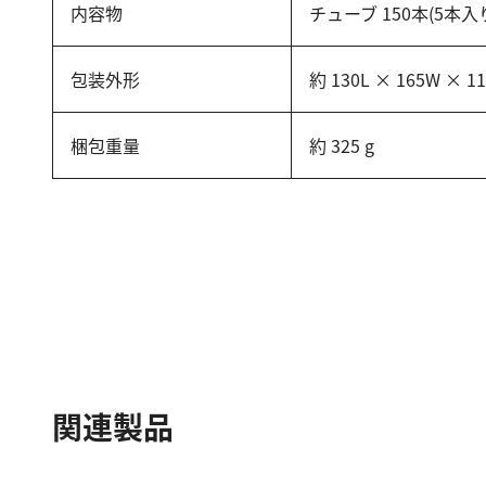
内容物
チューブ 150本(5本
包装外形
約 130L × 165W × 1
梱包重量
約 325 g
関連製品